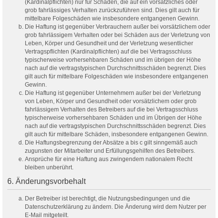
(Kardinalpflichten) nur für Schäden, die auf ein vorsätzliches oder
grob fahrlässiges Verhalten zurückzuführen sind. Dies gilt auch für
mittelbare Folgeschäden wie insbesondere entgangenen Gewinn.
Die Haftung ist gegenüber Verbrauchern außer bei vorsätzlichem oder
grob fahrlässigem Verhalten oder bei Schäden aus der Verletzung von
Leben, Körper und Gesundheit und der Verletzung wesentlicher
Vertragspflichten (Kardinalpflichten) auf die bei Vertragsschluss
typischerweise vorhersehbaren Schäden und im übrigen der Höhe
nach auf die vertragstypischen Durchschnittsschäden begrenzt. Dies
gilt auch für mittelbare Folgeschäden wie insbesondere entgangenen
Gewinn.
Die Haftung ist gegenüber Unternehmern außer bei der Verletzung
von Leben, Körper und Gesundheit oder vorsätzlichem oder grob
fahrlässigem Verhalten des Betreibers auf die bei Vertragsschluss
typischerweise vorhersehbaren Schäden und im Übrigen der Höhe
nach auf die vertragstypischen Durchschnittsschäden begrenzt. Dies
gilt auch für mittelbare Schäden, insbesondere entgangenen Gewinn.
Die Haftungsbegrenzung der Absätze a bis c gilt sinngemäß auch
zugunsten der Mitarbeiter und Erfüllungsgehilfen des Betreibers.
Ansprüche für eine Haftung aus zwingendem nationalem Recht
bleiben unberührt.
6. Änderungsvorbehalt
Der Betreiber ist berechtigt, die Nutzungsbedingungen und die
Datenschutzerklärung zu ändern. Die Änderung wird dem Nutzer per
E-Mail mitgeteilt.