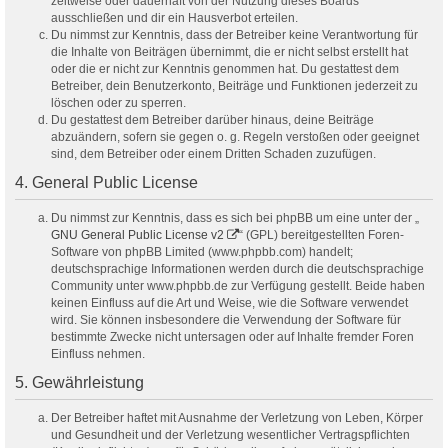
zeitweise oder dauerhaft von der Nutzung dieses Boards
ausschließen und dir ein Hausverbot erteilen.
Du nimmst zur Kenntnis, dass der Betreiber keine Verantwortung für
die Inhalte von Beiträgen übernimmt, die er nicht selbst erstellt hat
oder die er nicht zur Kenntnis genommen hat. Du gestattest dem
Betreiber, dein Benutzerkonto, Beiträge und Funktionen jederzeit zu
löschen oder zu sperren.
Du gestattest dem Betreiber darüber hinaus, deine Beiträge
abzuändern, sofern sie gegen o. g. Regeln verstoßen oder geeignet
sind, dem Betreiber oder einem Dritten Schaden zuzufügen.
4. General Public License
Du nimmst zur Kenntnis, dass es sich bei phpBB um eine unter der „
GNU General Public License v2
“ (GPL) bereitgestellten Foren-
Software von phpBB Limited (www.phpbb.com) handelt;
deutschsprachige Informationen werden durch die deutschsprachige
Community unter www.phpbb.de zur Verfügung gestellt. Beide haben
keinen Einfluss auf die Art und Weise, wie die Software verwendet
wird. Sie können insbesondere die Verwendung der Software für
bestimmte Zwecke nicht untersagen oder auf Inhalte fremder Foren
Einfluss nehmen.
5. Gewährleistung
Der Betreiber haftet mit Ausnahme der Verletzung von Leben, Körper
und Gesundheit und der Verletzung wesentlicher Vertragspflichten