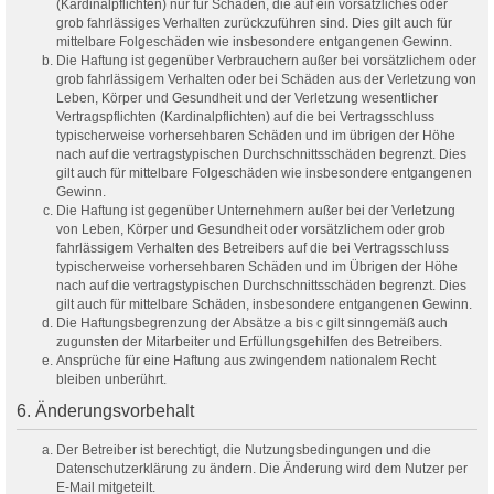
(Kardinalpflichten) nur für Schäden, die auf ein vorsätzliches oder
grob fahrlässiges Verhalten zurückzuführen sind. Dies gilt auch für
mittelbare Folgeschäden wie insbesondere entgangenen Gewinn.
Die Haftung ist gegenüber Verbrauchern außer bei vorsätzlichem oder
grob fahrlässigem Verhalten oder bei Schäden aus der Verletzung von
Leben, Körper und Gesundheit und der Verletzung wesentlicher
Vertragspflichten (Kardinalpflichten) auf die bei Vertragsschluss
typischerweise vorhersehbaren Schäden und im übrigen der Höhe
nach auf die vertragstypischen Durchschnittsschäden begrenzt. Dies
gilt auch für mittelbare Folgeschäden wie insbesondere entgangenen
Gewinn.
Die Haftung ist gegenüber Unternehmern außer bei der Verletzung
von Leben, Körper und Gesundheit oder vorsätzlichem oder grob
fahrlässigem Verhalten des Betreibers auf die bei Vertragsschluss
typischerweise vorhersehbaren Schäden und im Übrigen der Höhe
nach auf die vertragstypischen Durchschnittsschäden begrenzt. Dies
gilt auch für mittelbare Schäden, insbesondere entgangenen Gewinn.
Die Haftungsbegrenzung der Absätze a bis c gilt sinngemäß auch
zugunsten der Mitarbeiter und Erfüllungsgehilfen des Betreibers.
Ansprüche für eine Haftung aus zwingendem nationalem Recht
bleiben unberührt.
6. Änderungsvorbehalt
Der Betreiber ist berechtigt, die Nutzungsbedingungen und die
Datenschutzerklärung zu ändern. Die Änderung wird dem Nutzer per
E-Mail mitgeteilt.