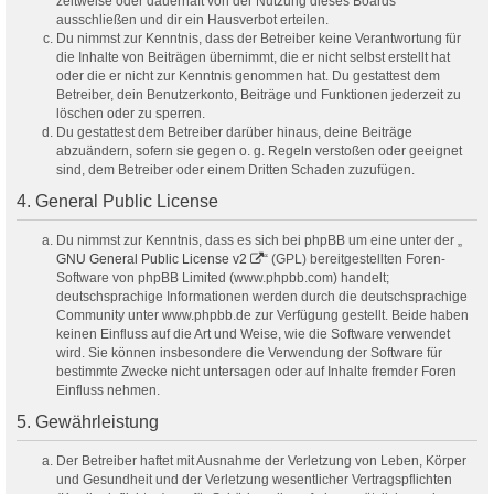
zeitweise oder dauerhaft von der Nutzung dieses Boards
ausschließen und dir ein Hausverbot erteilen.
Du nimmst zur Kenntnis, dass der Betreiber keine Verantwortung für
die Inhalte von Beiträgen übernimmt, die er nicht selbst erstellt hat
oder die er nicht zur Kenntnis genommen hat. Du gestattest dem
Betreiber, dein Benutzerkonto, Beiträge und Funktionen jederzeit zu
löschen oder zu sperren.
Du gestattest dem Betreiber darüber hinaus, deine Beiträge
abzuändern, sofern sie gegen o. g. Regeln verstoßen oder geeignet
sind, dem Betreiber oder einem Dritten Schaden zuzufügen.
4. General Public License
Du nimmst zur Kenntnis, dass es sich bei phpBB um eine unter der „
GNU General Public License v2
“ (GPL) bereitgestellten Foren-
Software von phpBB Limited (www.phpbb.com) handelt;
deutschsprachige Informationen werden durch die deutschsprachige
Community unter www.phpbb.de zur Verfügung gestellt. Beide haben
keinen Einfluss auf die Art und Weise, wie die Software verwendet
wird. Sie können insbesondere die Verwendung der Software für
bestimmte Zwecke nicht untersagen oder auf Inhalte fremder Foren
Einfluss nehmen.
5. Gewährleistung
Der Betreiber haftet mit Ausnahme der Verletzung von Leben, Körper
und Gesundheit und der Verletzung wesentlicher Vertragspflichten