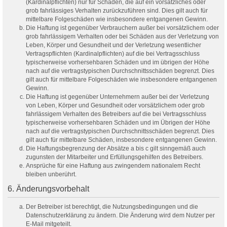
(Kardinalpflichten) nur für Schäden, die auf ein vorsätzliches oder
grob fahrlässiges Verhalten zurückzuführen sind. Dies gilt auch für
mittelbare Folgeschäden wie insbesondere entgangenen Gewinn.
Die Haftung ist gegenüber Verbrauchern außer bei vorsätzlichem oder
grob fahrlässigem Verhalten oder bei Schäden aus der Verletzung von
Leben, Körper und Gesundheit und der Verletzung wesentlicher
Vertragspflichten (Kardinalpflichten) auf die bei Vertragsschluss
typischerweise vorhersehbaren Schäden und im übrigen der Höhe
nach auf die vertragstypischen Durchschnittsschäden begrenzt. Dies
gilt auch für mittelbare Folgeschäden wie insbesondere entgangenen
Gewinn.
Die Haftung ist gegenüber Unternehmern außer bei der Verletzung
von Leben, Körper und Gesundheit oder vorsätzlichem oder grob
fahrlässigem Verhalten des Betreibers auf die bei Vertragsschluss
typischerweise vorhersehbaren Schäden und im Übrigen der Höhe
nach auf die vertragstypischen Durchschnittsschäden begrenzt. Dies
gilt auch für mittelbare Schäden, insbesondere entgangenen Gewinn.
Die Haftungsbegrenzung der Absätze a bis c gilt sinngemäß auch
zugunsten der Mitarbeiter und Erfüllungsgehilfen des Betreibers.
Ansprüche für eine Haftung aus zwingendem nationalem Recht
bleiben unberührt.
6. Änderungsvorbehalt
Der Betreiber ist berechtigt, die Nutzungsbedingungen und die
Datenschutzerklärung zu ändern. Die Änderung wird dem Nutzer per
E-Mail mitgeteilt.