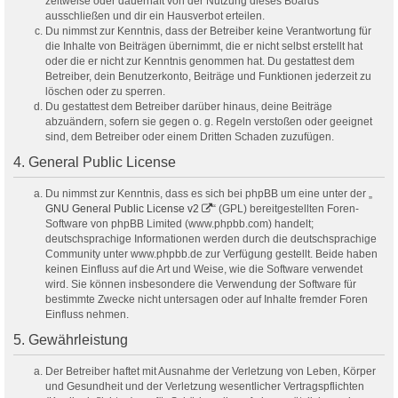
zeitweise oder dauerhaft von der Nutzung dieses Boards
ausschließen und dir ein Hausverbot erteilen.
Du nimmst zur Kenntnis, dass der Betreiber keine Verantwortung für
die Inhalte von Beiträgen übernimmt, die er nicht selbst erstellt hat
oder die er nicht zur Kenntnis genommen hat. Du gestattest dem
Betreiber, dein Benutzerkonto, Beiträge und Funktionen jederzeit zu
löschen oder zu sperren.
Du gestattest dem Betreiber darüber hinaus, deine Beiträge
abzuändern, sofern sie gegen o. g. Regeln verstoßen oder geeignet
sind, dem Betreiber oder einem Dritten Schaden zuzufügen.
4. General Public License
Du nimmst zur Kenntnis, dass es sich bei phpBB um eine unter der „
GNU General Public License v2
“ (GPL) bereitgestellten Foren-
Software von phpBB Limited (www.phpbb.com) handelt;
deutschsprachige Informationen werden durch die deutschsprachige
Community unter www.phpbb.de zur Verfügung gestellt. Beide haben
keinen Einfluss auf die Art und Weise, wie die Software verwendet
wird. Sie können insbesondere die Verwendung der Software für
bestimmte Zwecke nicht untersagen oder auf Inhalte fremder Foren
Einfluss nehmen.
5. Gewährleistung
Der Betreiber haftet mit Ausnahme der Verletzung von Leben, Körper
und Gesundheit und der Verletzung wesentlicher Vertragspflichten