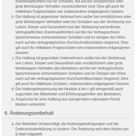
(Kardinalpflichten) nur für Schäden, die auf ein vorsätzliches oder
grob fahrlässiges Verhalten zurückzuführen sind. Dies gilt auch für
mittelbare Folgeschäden wie insbesondere entgangenen Gewinn.
Die Haftung ist gegenüber Verbrauchern außer bei vorsätzlichem oder
grob fahrlässigem Verhalten oder bei Schäden aus der Verletzung von
Leben, Körper und Gesundheit und der Verletzung wesentlicher
Vertragspflichten (Kardinalpflichten) auf die bei Vertragsschluss
typischerweise vorhersehbaren Schäden und im übrigen der Höhe
nach auf die vertragstypischen Durchschnittsschäden begrenzt. Dies
gilt auch für mittelbare Folgeschäden wie insbesondere entgangenen
Gewinn.
Die Haftung ist gegenüber Unternehmern außer bei der Verletzung
von Leben, Körper und Gesundheit oder vorsätzlichem oder grob
fahrlässigem Verhalten des Betreibers auf die bei Vertragsschluss
typischerweise vorhersehbaren Schäden und im Übrigen der Höhe
nach auf die vertragstypischen Durchschnittsschäden begrenzt. Dies
gilt auch für mittelbare Schäden, insbesondere entgangenen Gewinn.
Die Haftungsbegrenzung der Absätze a bis c gilt sinngemäß auch
zugunsten der Mitarbeiter und Erfüllungsgehilfen des Betreibers.
Ansprüche für eine Haftung aus zwingendem nationalem Recht
bleiben unberührt.
6. Änderungsvorbehalt
Der Betreiber ist berechtigt, die Nutzungsbedingungen und die
Datenschutzerklärung zu ändern. Die Änderung wird dem Nutzer per
E-Mail mitgeteilt.