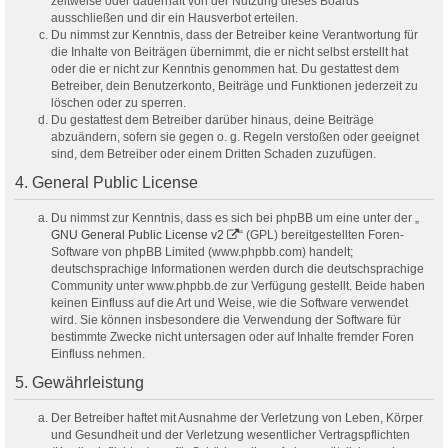
zeitweise oder dauerhaft von der Nutzung dieses Boards
ausschließen und dir ein Hausverbot erteilen.
Du nimmst zur Kenntnis, dass der Betreiber keine Verantwortung für
die Inhalte von Beiträgen übernimmt, die er nicht selbst erstellt hat
oder die er nicht zur Kenntnis genommen hat. Du gestattest dem
Betreiber, dein Benutzerkonto, Beiträge und Funktionen jederzeit zu
löschen oder zu sperren.
Du gestattest dem Betreiber darüber hinaus, deine Beiträge
abzuändern, sofern sie gegen o. g. Regeln verstoßen oder geeignet
sind, dem Betreiber oder einem Dritten Schaden zuzufügen.
4. General Public License
Du nimmst zur Kenntnis, dass es sich bei phpBB um eine unter der „
GNU General Public License v2
“ (GPL) bereitgestellten Foren-
Software von phpBB Limited (www.phpbb.com) handelt;
deutschsprachige Informationen werden durch die deutschsprachige
Community unter www.phpbb.de zur Verfügung gestellt. Beide haben
keinen Einfluss auf die Art und Weise, wie die Software verwendet
wird. Sie können insbesondere die Verwendung der Software für
bestimmte Zwecke nicht untersagen oder auf Inhalte fremder Foren
Einfluss nehmen.
5. Gewährleistung
Der Betreiber haftet mit Ausnahme der Verletzung von Leben, Körper
und Gesundheit und der Verletzung wesentlicher Vertragspflichten