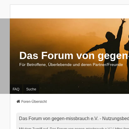
Das Forum von gegen-
Für Betroffene, Überlebende und deren Partner/Freunde
FAQ
Suche
Foren-Übersicht
Das Forum von gegen-missbrauch e.V. - Nutzungsbe
Mit dem Zugriff auf „Das Forum von gegen-missbrauch e.V.“ („https:/