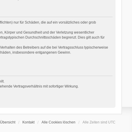
ichten) nur für Schäden, die auf ein vorsätzliches oder grob
en, Körper und Gesundheit und der Verletzung wesentlicher
rtragstypischen Durchschnittsschäden begrenzt. Dies gilt auch für
erhalten des Betreibers auf die bei Vertragsschluss typischerweise
 Schäden, insbesondere entgangenen Gewinn.
lt.
hende Vertragsverhältnis mit sofortiger Wirkung.
Übersicht
Kontakt
Alle Cookies löschen
Alle Zeiten sind
UTC