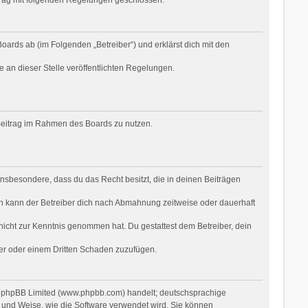
oards ab (im Folgenden „Betreiber“) und erklärst dich mit den
e an dieser Stelle veröffentlichten Regelungen.
n Beitrag im Rahmen des Boards zu nutzen.
t insbesondere, dass du das Recht besitzt, die in deinen Beiträgen
n kann der Betreiber dich nach Abmahnung zeitweise oder dauerhaft
r nicht zur Kenntnis genommen hat. Du gestattest dem Betreiber, dein
ber oder einem Dritten Schaden zuzufügen.
on phpBB Limited (www.phpbb.com) handelt; deutschsprachige
 und Weise, wie die Software verwendet wird. Sie können