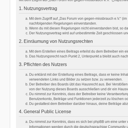
1. Nutzungsvertrag
Mit dem Zugriff auf „Das Forum von gegen-missbrauch e.V.“ (im 
nachfolgenden Regelungen einverstanden.
Wenn du mit diesen Regelungen nicht einverstanden bist, so darf
Der Nutzungsvertrag wird auf unbestimmte Zeit geschlossen und
2. Einräumung von Nutzungsrechten
Mit dem Erstellen eines Beitrags erteilst du dem Betreiber ein
Das Nutzungsrecht nach Punkt 2, Unterpunkt a bleibt auch na
3. Pflichten des Nutzers
Du erklärst mit der Erstellung eines Beitrags, dass er keine Inh
verwendeten Links und Bilder zu setzen bzw. zu verwenden.
Der Betreiber des Boards übt das Hausrecht aus. Bei Verstöße
von der Nutzung dieses Boards ausschließen und dir ein Hausve
Du nimmst zur Kenntnis, dass der Betreiber keine Verantwortung f
Benutzerkonto, Beiträge und Funktionen jederzeit zu löschen od
Du gestattest dem Betreiber darüber hinaus, deine Beiträge ab
4. General Public License
Du nimmst zur Kenntnis, dass es sich bei phpBB um eine unter d
Informationen werden durch die deutschsprachige Community unt