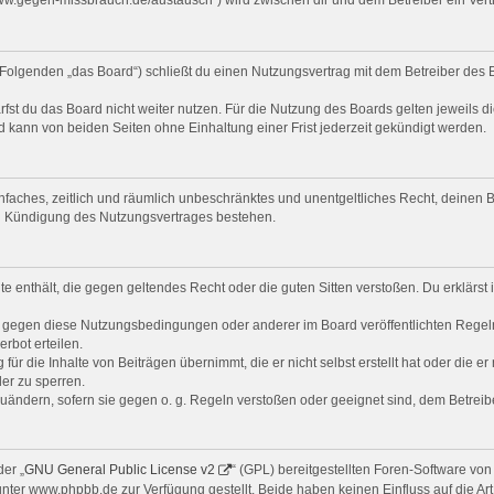
Folgenden „das Board“) schließt du einen Nutzungsvertrag mit dem Betreiber des B
st du das Board nicht weiter nutzen. Für die Nutzung des Boards gelten jeweils di
 kann von beiden Seiten ohne Einhaltung einer Frist jederzeit gekündigt werden.
 einfaches, zeitlich und räumlich unbeschränktes und unentgeltliches Recht, deine
ch Kündigung des Nutzungsvertrages bestehen.
alte enthält, die gegen geltendes Recht oder die guten Sitten verstoßen. Du erklärs
n gegen diese Nutzungsbedingungen oder anderer im Board veröffentlichten Regel
rbot erteilen.
ür die Inhalte von Beiträgen übernimmt, die er nicht selbst erstellt hat oder die e
er zu sperren.
zuändern, sofern sie gegen o. g. Regeln verstoßen oder geeignet sind, dem Betrei
er „
GNU General Public License v2
“ (GPL) bereitgestellten Foren-Software v
er www.phpbb.de zur Verfügung gestellt. Beide haben keinen Einfluss auf die Art