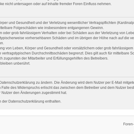
e nicht untersagen oder auf Inhalte fremder Foren Einfluss nehmen.
per und Gesundheit und der Verletzung wesentlicher Vertragspflichten (Kardinalpfl
r mittelbare Folgeschäden wie insbesondere entgangenen Gewinn.
em oder grob fahrlässigem Verhalten oder bei Schäden aus der Verletzung von Leb
uss typischerweise vorhersehbaren Schäden und im übrigen der Höhe nach auf die ve
nn.
ng von Leben, Körper und Gesundheit oder vorsätzlichem oder grob fahrlässigem V
vertragstypischen Durchschnittsschäden begrenzt. Dies gilt auch für mittelbare
 zugunsten der Mitarbeiter und Erfüllungsgehilfen des Betreibers.
bleiben unberührt.
Datenschutzerklärung zu ändern. Die Änderung wird dem Nutzer per E-Mail mitgetei
 Falle des Widerspruchs erlischt das zwischen dem Betreiber und dem Nutzer beste
r Nutzer den Änderungen zugestimmt hat.
 der Datenschutzerklärung enthalten.
Foren-