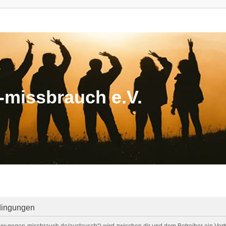
missbrauch e.V.
dingungen
/www.gegen-missbrauch.de/austausch“) wird zwischen dir und dem Betreiber ein Ve