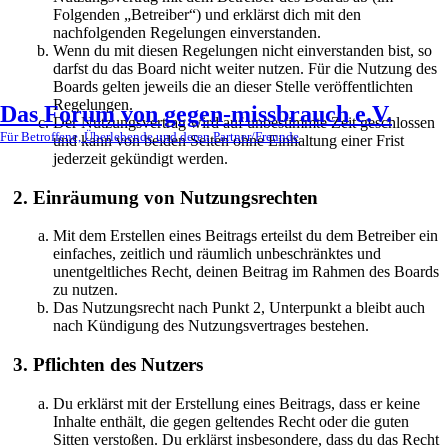
Folgenden „Betreiber“) und erklärst dich mit den
nachfolgenden Regelungen einverstanden.
Wenn du mit diesen Regelungen nicht einverstanden bist, so
darfst du das Board nicht weiter nutzen. Für die Nutzung des
Boards gelten jeweils die an dieser Stelle veröffentlichten
Regelungen.
Das Forum von gegen-missbrauch e.V.
Der Nutzungsvertrag wird auf unbestimmte Zeit geschlossen
Für Betroffene, Überlebende und deren Partner/Freunde
und kann von beiden Seiten ohne Einhaltung einer Frist
jederzeit gekündigt werden.
2. Einräumung von Nutzungsrechten
Mit dem Erstellen eines Beitrags erteilst du dem Betreiber ein
einfaches, zeitlich und räumlich unbeschränktes und
unentgeltliches Recht, deinen Beitrag im Rahmen des Boards
zu nutzen.
Das Nutzungsrecht nach Punkt 2, Unterpunkt a bleibt auch
nach Kündigung des Nutzungsvertrages bestehen.
3. Pflichten des Nutzers
Du erklärst mit der Erstellung eines Beitrags, dass er keine
Inhalte enthält, die gegen geltendes Recht oder die guten
Sitten verstoßen. Du erklärst insbesondere, dass du das Recht