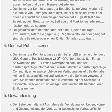
zeitweise oder dauerhaft von der Nutzung dieses Boards
ausschließen und dir ein Hausverbot erteilen.
Du nimmst zur Kenntnis, dass der Betreiber keine Verantwortung für
die Inhalte von Beiträgen übernimmt, die er nicht selbst erstellt hat
oder die er nicht zur Kenntnis genommen hat. Du gestattest dem
Betreiber, dein Benutzerkonto, Beiträge und Funktionen jederzeit zu
löschen oder zu sperren.
Du gestattest dem Betreiber darüber hinaus, deine Beiträge
abzuändern, sofern sie gegen o. g. Regeln verstoßen oder geeignet
sind, dem Betreiber oder einem Dritten Schaden zuzufügen.
4. General Public License
Du nimmst zur Kenntnis, dass es sich bei phpBB um eine unter der „
GNU General Public License v2
“ (GPL) bereitgestellten Foren-
Software von phpBB Limited (www.phpbb.com) handelt;
deutschsprachige Informationen werden durch die deutschsprachige
Community unter www.phpbb.de zur Verfügung gestellt. Beide haben
keinen Einfluss auf die Art und Weise, wie die Software verwendet
wird. Sie können insbesondere die Verwendung der Software für
bestimmte Zwecke nicht untersagen oder auf Inhalte fremder Foren
Einfluss nehmen.
5. Gewährleistung
Der Betreiber haftet mit Ausnahme der Verletzung von Leben, Körper
und Gesundheit und der Verletzung wesentlicher Vertragspflichten