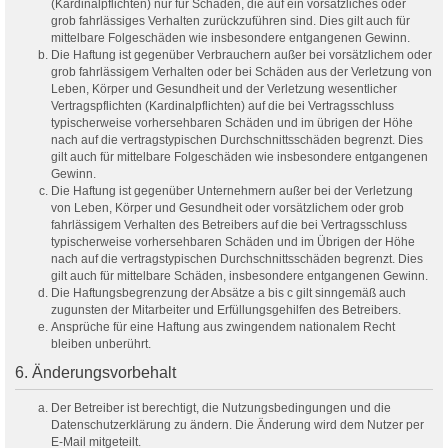
(Kardinalpflichten) nur für Schäden, die auf ein vorsätzliches oder
grob fahrlässiges Verhalten zurückzuführen sind. Dies gilt auch für
mittelbare Folgeschäden wie insbesondere entgangenen Gewinn.
Die Haftung ist gegenüber Verbrauchern außer bei vorsätzlichem oder
grob fahrlässigem Verhalten oder bei Schäden aus der Verletzung von
Leben, Körper und Gesundheit und der Verletzung wesentlicher
Vertragspflichten (Kardinalpflichten) auf die bei Vertragsschluss
typischerweise vorhersehbaren Schäden und im übrigen der Höhe
nach auf die vertragstypischen Durchschnittsschäden begrenzt. Dies
gilt auch für mittelbare Folgeschäden wie insbesondere entgangenen
Gewinn.
Die Haftung ist gegenüber Unternehmern außer bei der Verletzung
von Leben, Körper und Gesundheit oder vorsätzlichem oder grob
fahrlässigem Verhalten des Betreibers auf die bei Vertragsschluss
typischerweise vorhersehbaren Schäden und im Übrigen der Höhe
nach auf die vertragstypischen Durchschnittsschäden begrenzt. Dies
gilt auch für mittelbare Schäden, insbesondere entgangenen Gewinn.
Die Haftungsbegrenzung der Absätze a bis c gilt sinngemäß auch
zugunsten der Mitarbeiter und Erfüllungsgehilfen des Betreibers.
Ansprüche für eine Haftung aus zwingendem nationalem Recht
bleiben unberührt.
6. Änderungsvorbehalt
Der Betreiber ist berechtigt, die Nutzungsbedingungen und die
Datenschutzerklärung zu ändern. Die Änderung wird dem Nutzer per
E-Mail mitgeteilt.