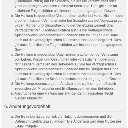
(Kardinalpflichten) nur für Schäden, die auf ein vorsätzliches oder
grob fahrlässiges Verhalten zurückzuführen sind. Dies gilt auch für
mittelbare Folgeschäden wie insbesondere entgangenen Gewinn.
Die Haftung ist gegenüber Verbrauchern außer bei vorsätzlichem oder
grob fahrlässigem Verhalten oder bei Schäden aus der Verletzung von
Leben, Körper und Gesundheit und der Verletzung wesentlicher
Vertragspflichten (Kardinalpflichten) auf die bei Vertragsschluss
typischerweise vorhersehbaren Schäden und im übrigen der Höhe
nach auf die vertragstypischen Durchschnittsschäden begrenzt. Dies
gilt auch für mittelbare Folgeschäden wie insbesondere entgangenen
Gewinn.
Die Haftung ist gegenüber Unternehmern außer bei der Verletzung
von Leben, Körper und Gesundheit oder vorsätzlichem oder grob
fahrlässigem Verhalten des Betreibers auf die bei Vertragsschluss
typischerweise vorhersehbaren Schäden und im Übrigen der Höhe
nach auf die vertragstypischen Durchschnittsschäden begrenzt. Dies
gilt auch für mittelbare Schäden, insbesondere entgangenen Gewinn.
Die Haftungsbegrenzung der Absätze a bis c gilt sinngemäß auch
zugunsten der Mitarbeiter und Erfüllungsgehilfen des Betreibers.
Ansprüche für eine Haftung aus zwingendem nationalem Recht
bleiben unberührt.
6. Änderungsvorbehalt
Der Betreiber ist berechtigt, die Nutzungsbedingungen und die
Datenschutzerklärung zu ändern. Die Änderung wird dem Nutzer per
E-Mail mitgeteilt.