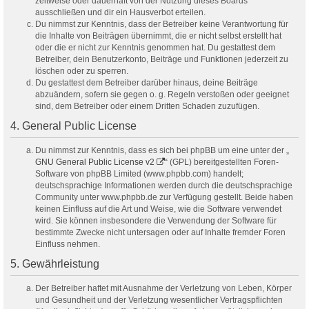
zeitweise oder dauerhaft von der Nutzung dieses Boards
ausschließen und dir ein Hausverbot erteilen.
Du nimmst zur Kenntnis, dass der Betreiber keine Verantwortung für
die Inhalte von Beiträgen übernimmt, die er nicht selbst erstellt hat
oder die er nicht zur Kenntnis genommen hat. Du gestattest dem
Betreiber, dein Benutzerkonto, Beiträge und Funktionen jederzeit zu
löschen oder zu sperren.
Du gestattest dem Betreiber darüber hinaus, deine Beiträge
abzuändern, sofern sie gegen o. g. Regeln verstoßen oder geeignet
sind, dem Betreiber oder einem Dritten Schaden zuzufügen.
4. General Public License
Du nimmst zur Kenntnis, dass es sich bei phpBB um eine unter der „
GNU General Public License v2
“ (GPL) bereitgestellten Foren-
Software von phpBB Limited (www.phpbb.com) handelt;
deutschsprachige Informationen werden durch die deutschsprachige
Community unter www.phpbb.de zur Verfügung gestellt. Beide haben
keinen Einfluss auf die Art und Weise, wie die Software verwendet
wird. Sie können insbesondere die Verwendung der Software für
bestimmte Zwecke nicht untersagen oder auf Inhalte fremder Foren
Einfluss nehmen.
5. Gewährleistung
Der Betreiber haftet mit Ausnahme der Verletzung von Leben, Körper
und Gesundheit und der Verletzung wesentlicher Vertragspflichten