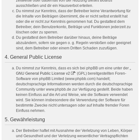
zeitweise oder dauerhaft von der Nutzung dieses Boards
ausschließen und dir ein Hausverbot erteilen.
Du nimmst zur Kenntnis, dass der Betreiber keine Verantwortung für
die Inhalte von Beiträgen übernimmt, die er nicht selbst erstellt hat
oder die er nicht zur Kenntnis genommen hat. Du gestattest dem
Betreiber, dein Benutzerkonto, Beiträge und Funktionen jederzeit zu
löschen oder zu sperren.
Du gestattest dem Betreiber darüber hinaus, deine Beiträge
abzuändern, sofern sie gegen o. g. Regeln verstoßen oder geeignet
sind, dem Betreiber oder einem Dritten Schaden zuzufügen.
4. General Public License
Du nimmst zur Kenntnis, dass es sich bei phpBB um eine unter der „
GNU General Public License v2
“ (GPL) bereitgestellten Foren-
Software von phpBB Limited (www.phpbb.com) handelt;
deutschsprachige Informationen werden durch die deutschsprachige
Community unter www.phpbb.de zur Verfügung gestellt. Beide haben
keinen Einfluss auf die Art und Weise, wie die Software verwendet
wird. Sie können insbesondere die Verwendung der Software für
bestimmte Zwecke nicht untersagen oder auf Inhalte fremder Foren
Einfluss nehmen.
5. Gewährleistung
Der Betreiber haftet mit Ausnahme der Verletzung von Leben, Körper
und Gesundheit und der Verletzung wesentlicher Vertragspflichten