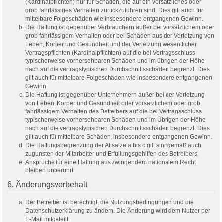
(Kardinalpflichten) nur für Schäden, die auf ein vorsätzliches oder
grob fahrlässiges Verhalten zurückzuführen sind. Dies gilt auch für
mittelbare Folgeschäden wie insbesondere entgangenen Gewinn.
Die Haftung ist gegenüber Verbrauchern außer bei vorsätzlichem oder
grob fahrlässigem Verhalten oder bei Schäden aus der Verletzung von
Leben, Körper und Gesundheit und der Verletzung wesentlicher
Vertragspflichten (Kardinalpflichten) auf die bei Vertragsschluss
typischerweise vorhersehbaren Schäden und im übrigen der Höhe
nach auf die vertragstypischen Durchschnittsschäden begrenzt. Dies
gilt auch für mittelbare Folgeschäden wie insbesondere entgangenen
Gewinn.
Die Haftung ist gegenüber Unternehmern außer bei der Verletzung
von Leben, Körper und Gesundheit oder vorsätzlichem oder grob
fahrlässigem Verhalten des Betreibers auf die bei Vertragsschluss
typischerweise vorhersehbaren Schäden und im Übrigen der Höhe
nach auf die vertragstypischen Durchschnittsschäden begrenzt. Dies
gilt auch für mittelbare Schäden, insbesondere entgangenen Gewinn.
Die Haftungsbegrenzung der Absätze a bis c gilt sinngemäß auch
zugunsten der Mitarbeiter und Erfüllungsgehilfen des Betreibers.
Ansprüche für eine Haftung aus zwingendem nationalem Recht
bleiben unberührt.
6. Änderungsvorbehalt
Der Betreiber ist berechtigt, die Nutzungsbedingungen und die
Datenschutzerklärung zu ändern. Die Änderung wird dem Nutzer per
E-Mail mitgeteilt.