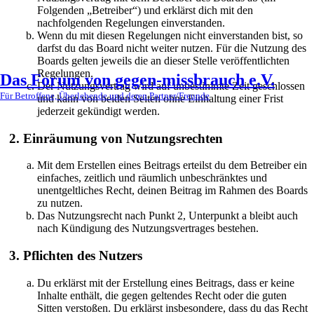
Folgenden „Betreiber“) und erklärst dich mit den
nachfolgenden Regelungen einverstanden.
Wenn du mit diesen Regelungen nicht einverstanden bist, so
darfst du das Board nicht weiter nutzen. Für die Nutzung des
Boards gelten jeweils die an dieser Stelle veröffentlichten
Regelungen.
Das Forum von gegen-missbrauch e.V.
Der Nutzungsvertrag wird auf unbestimmte Zeit geschlossen
Für Betroffene, Überlebende und deren Partner/Freunde
und kann von beiden Seiten ohne Einhaltung einer Frist
jederzeit gekündigt werden.
2. Einräumung von Nutzungsrechten
Mit dem Erstellen eines Beitrags erteilst du dem Betreiber ein
einfaches, zeitlich und räumlich unbeschränktes und
unentgeltliches Recht, deinen Beitrag im Rahmen des Boards
zu nutzen.
Das Nutzungsrecht nach Punkt 2, Unterpunkt a bleibt auch
nach Kündigung des Nutzungsvertrages bestehen.
3. Pflichten des Nutzers
Du erklärst mit der Erstellung eines Beitrags, dass er keine
Inhalte enthält, die gegen geltendes Recht oder die guten
Sitten verstoßen. Du erklärst insbesondere, dass du das Recht