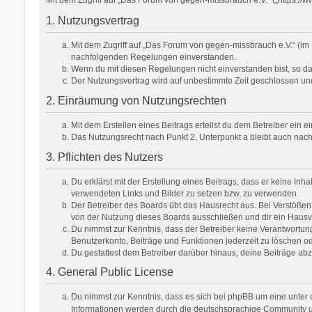
1. Nutzungsvertrag
Mit dem Zugriff auf „Das Forum von gegen-missbrauch e.V.“ (im 
nachfolgenden Regelungen einverstanden.
Wenn du mit diesen Regelungen nicht einverstanden bist, so darf
Der Nutzungsvertrag wird auf unbestimmte Zeit geschlossen und
2. Einräumung von Nutzungsrechten
Mit dem Erstellen eines Beitrags erteilst du dem Betreiber ein
Das Nutzungsrecht nach Punkt 2, Unterpunkt a bleibt auch na
3. Pflichten des Nutzers
Du erklärst mit der Erstellung eines Beitrags, dass er keine Inh
verwendeten Links und Bilder zu setzen bzw. zu verwenden.
Der Betreiber des Boards übt das Hausrecht aus. Bei Verstöße
von der Nutzung dieses Boards ausschließen und dir ein Hausve
Du nimmst zur Kenntnis, dass der Betreiber keine Verantwortung f
Benutzerkonto, Beiträge und Funktionen jederzeit zu löschen od
Du gestattest dem Betreiber darüber hinaus, deine Beiträge ab
4. General Public License
Du nimmst zur Kenntnis, dass es sich bei phpBB um eine unter d
Informationen werden durch die deutschsprachige Community unt