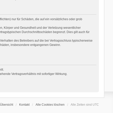
ichten) nur für Schäden, die auf ein vorsätzliches oder grob
en, Körper und Gesundheit und der Verletzung wesentlicher
rtragstypischen Durchschnittsschäden begrenzt. Dies gilt auch für
erhalten des Betreibers auf die bei Vertragsschluss typischerweise
 Schäden, insbesondere entgangenen Gewinn.
lt.
hende Vertragsverhältnis mit sofortiger Wirkung.
Übersicht
Kontakt
Alle Cookies löschen
Alle Zeiten sind
UTC