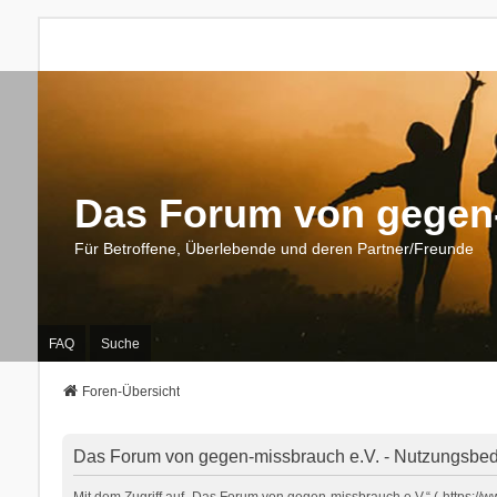
Das Forum von gegen-
Für Betroffene, Überlebende und deren Partner/Freunde
FAQ
Suche
Foren-Übersicht
Das Forum von gegen-missbrauch e.V. - Nutzungsbe
Mit dem Zugriff auf „Das Forum von gegen-missbrauch e.V.“ („https:/