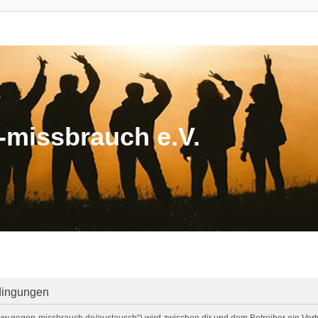
missbrauch e.V.
dingungen
/www.gegen-missbrauch.de/austausch“) wird zwischen dir und dem Betreiber ein Ve