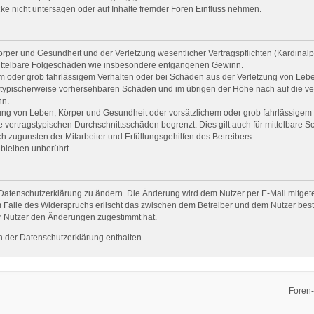
e nicht untersagen oder auf Inhalte fremder Foren Einfluss nehmen.
per und Gesundheit und der Verletzung wesentlicher Vertragspflichten (Kardinalpfl
r mittelbare Folgeschäden wie insbesondere entgangenen Gewinn.
em oder grob fahrlässigem Verhalten oder bei Schäden aus der Verletzung von Leb
uss typischerweise vorhersehbaren Schäden und im übrigen der Höhe nach auf die ve
nn.
ng von Leben, Körper und Gesundheit oder vorsätzlichem oder grob fahrlässigem V
vertragstypischen Durchschnittsschäden begrenzt. Dies gilt auch für mittelbare
 zugunsten der Mitarbeiter und Erfüllungsgehilfen des Betreibers.
bleiben unberührt.
Datenschutzerklärung zu ändern. Die Änderung wird dem Nutzer per E-Mail mitgetei
 Falle des Widerspruchs erlischt das zwischen dem Betreiber und dem Nutzer beste
r Nutzer den Änderungen zugestimmt hat.
 der Datenschutzerklärung enthalten.
Foren-