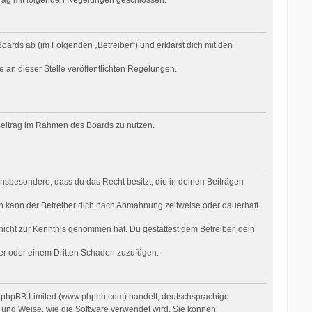
oards ab (im Folgenden „Betreiber“) und erklärst dich mit den
e an dieser Stelle veröffentlichten Regelungen.
n Beitrag im Rahmen des Boards zu nutzen.
t insbesondere, dass du das Recht besitzt, die in deinen Beiträgen
n kann der Betreiber dich nach Abmahnung zeitweise oder dauerhaft
r nicht zur Kenntnis genommen hat. Du gestattest dem Betreiber, dein
ber oder einem Dritten Schaden zuzufügen.
on phpBB Limited (www.phpbb.com) handelt; deutschsprachige
 und Weise, wie die Software verwendet wird. Sie können