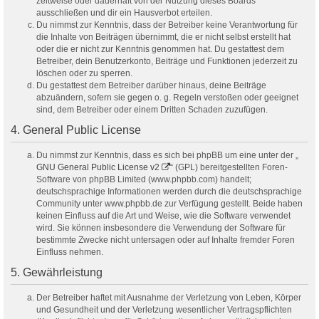
zeitweise oder dauerhaft von der Nutzung dieses Boards
ausschließen und dir ein Hausverbot erteilen.
Du nimmst zur Kenntnis, dass der Betreiber keine Verantwortung für
die Inhalte von Beiträgen übernimmt, die er nicht selbst erstellt hat
oder die er nicht zur Kenntnis genommen hat. Du gestattest dem
Betreiber, dein Benutzerkonto, Beiträge und Funktionen jederzeit zu
löschen oder zu sperren.
Du gestattest dem Betreiber darüber hinaus, deine Beiträge
abzuändern, sofern sie gegen o. g. Regeln verstoßen oder geeignet
sind, dem Betreiber oder einem Dritten Schaden zuzufügen.
4. General Public License
Du nimmst zur Kenntnis, dass es sich bei phpBB um eine unter der „
GNU General Public License v2
“ (GPL) bereitgestellten Foren-
Software von phpBB Limited (www.phpbb.com) handelt;
deutschsprachige Informationen werden durch die deutschsprachige
Community unter www.phpbb.de zur Verfügung gestellt. Beide haben
keinen Einfluss auf die Art und Weise, wie die Software verwendet
wird. Sie können insbesondere die Verwendung der Software für
bestimmte Zwecke nicht untersagen oder auf Inhalte fremder Foren
Einfluss nehmen.
5. Gewährleistung
Der Betreiber haftet mit Ausnahme der Verletzung von Leben, Körper
und Gesundheit und der Verletzung wesentlicher Vertragspflichten