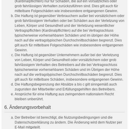
(Kardinalpflichten) nur für Schäden, die auf ein vorsätzliches oder
grob fahrlässiges Verhalten zurückzuführen sind. Dies gilt auch für
mittelbare Folgeschäden wie insbesondere entgangenen Gewinn.
Die Haftung ist gegenüber Verbrauchern außer bei vorsätzlichem oder
grob fahrlässigem Verhalten oder bei Schäden aus der Verletzung von
Leben, Körper und Gesundheit und der Verletzung wesentlicher
Vertragspflichten (Kardinalpflichten) auf die bei Vertragsschluss
typischerweise vorhersehbaren Schäden und im übrigen der Höhe
nach auf die vertragstypischen Durchschnittsschäden begrenzt. Dies
gilt auch für mittelbare Folgeschäden wie insbesondere entgangenen
Gewinn.
Die Haftung ist gegenüber Unternehmern außer bei der Verletzung
von Leben, Körper und Gesundheit oder vorsätzlichem oder grob
fahrlässigem Verhalten des Betreibers auf die bei Vertragsschluss
typischerweise vorhersehbaren Schäden und im Übrigen der Höhe
nach auf die vertragstypischen Durchschnittsschäden begrenzt. Dies
gilt auch für mittelbare Schäden, insbesondere entgangenen Gewinn.
Die Haftungsbegrenzung der Absätze a bis c gilt sinngemäß auch
zugunsten der Mitarbeiter und Erfüllungsgehilfen des Betreibers.
Ansprüche für eine Haftung aus zwingendem nationalem Recht
bleiben unberührt.
6. Änderungsvorbehalt
Der Betreiber ist berechtigt, die Nutzungsbedingungen und die
Datenschutzerklärung zu ändern. Die Änderung wird dem Nutzer per
E-Mail mitgeteilt.