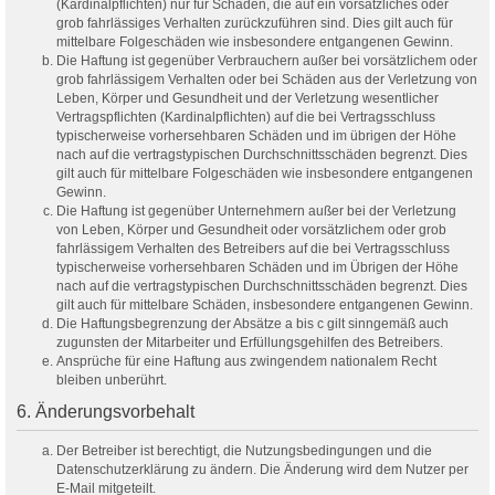
(Kardinalpflichten) nur für Schäden, die auf ein vorsätzliches oder
grob fahrlässiges Verhalten zurückzuführen sind. Dies gilt auch für
mittelbare Folgeschäden wie insbesondere entgangenen Gewinn.
Die Haftung ist gegenüber Verbrauchern außer bei vorsätzlichem oder
grob fahrlässigem Verhalten oder bei Schäden aus der Verletzung von
Leben, Körper und Gesundheit und der Verletzung wesentlicher
Vertragspflichten (Kardinalpflichten) auf die bei Vertragsschluss
typischerweise vorhersehbaren Schäden und im übrigen der Höhe
nach auf die vertragstypischen Durchschnittsschäden begrenzt. Dies
gilt auch für mittelbare Folgeschäden wie insbesondere entgangenen
Gewinn.
Die Haftung ist gegenüber Unternehmern außer bei der Verletzung
von Leben, Körper und Gesundheit oder vorsätzlichem oder grob
fahrlässigem Verhalten des Betreibers auf die bei Vertragsschluss
typischerweise vorhersehbaren Schäden und im Übrigen der Höhe
nach auf die vertragstypischen Durchschnittsschäden begrenzt. Dies
gilt auch für mittelbare Schäden, insbesondere entgangenen Gewinn.
Die Haftungsbegrenzung der Absätze a bis c gilt sinngemäß auch
zugunsten der Mitarbeiter und Erfüllungsgehilfen des Betreibers.
Ansprüche für eine Haftung aus zwingendem nationalem Recht
bleiben unberührt.
6. Änderungsvorbehalt
Der Betreiber ist berechtigt, die Nutzungsbedingungen und die
Datenschutzerklärung zu ändern. Die Änderung wird dem Nutzer per
E-Mail mitgeteilt.