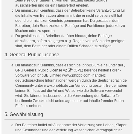
zeitweise oder dauerhaft von der Nutzung dieses Boards
ausschließen und dir ein Hausverbot erteilen.
Du nimmst zur Kenntnis, dass der Betreiber keine Verantwortung für
die Inhalte von Beiträgen übernimmt, die er nicht selbst erstellt hat
oder die er nicht zur Kenntnis genommen hat. Du gestattest dem
Betreiber, dein Benutzerkonto, Beiträge und Funktionen jederzeit zu
löschen oder zu sperren.
Du gestattest dem Betreiber darüber hinaus, deine Beiträge
abzuändern, sofern sie gegen o. g. Regeln verstoßen oder geeignet
sind, dem Betreiber oder einem Dritten Schaden zuzufügen.
4. General Public License
Du nimmst zur Kenntnis, dass es sich bei phpBB um eine unter der „
GNU General Public License v2
“ (GPL) bereitgestellten Foren-
Software von phpBB Limited (www.phpbb.com) handelt;
deutschsprachige Informationen werden durch die deutschsprachige
Community unter www.phpbb.de zur Verfügung gestellt. Beide haben
keinen Einfluss auf die Art und Weise, wie die Software verwendet
wird. Sie können insbesondere die Verwendung der Software für
bestimmte Zwecke nicht untersagen oder auf Inhalte fremder Foren
Einfluss nehmen.
5. Gewährleistung
Der Betreiber haftet mit Ausnahme der Verletzung von Leben, Körper
und Gesundheit und der Verletzung wesentlicher Vertragspflichten