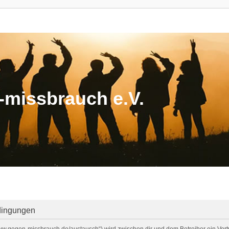
missbrauch e.V.
dingungen
/www.gegen-missbrauch.de/austausch“) wird zwischen dir und dem Betreiber ein Ve