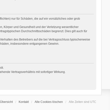
ichten) nur für Schäden, die auf ein vorsätzliches oder grob
en, Körper und Gesundheit und der Verletzung wesentlicher
rtragstypischen Durchschnittsschäden begrenzt. Dies gilt auch für
erhalten des Betreibers auf die bei Vertragsschluss typischerweise
 Schäden, insbesondere entgangenen Gewinn.
lt.
hende Vertragsverhältnis mit sofortiger Wirkung.
Übersicht
Kontakt
Alle Cookies löschen
Alle Zeiten sind
UTC