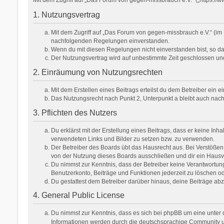
1. Nutzungsvertrag
Mit dem Zugriff auf „Das Forum von gegen-missbrauch e.V.“ (im 
nachfolgenden Regelungen einverstanden.
Wenn du mit diesen Regelungen nicht einverstanden bist, so darf
Der Nutzungsvertrag wird auf unbestimmte Zeit geschlossen und
2. Einräumung von Nutzungsrechten
Mit dem Erstellen eines Beitrags erteilst du dem Betreiber ein
Das Nutzungsrecht nach Punkt 2, Unterpunkt a bleibt auch na
3. Pflichten des Nutzers
Du erklärst mit der Erstellung eines Beitrags, dass er keine Inh
verwendeten Links und Bilder zu setzen bzw. zu verwenden.
Der Betreiber des Boards übt das Hausrecht aus. Bei Verstöße
von der Nutzung dieses Boards ausschließen und dir ein Hausve
Du nimmst zur Kenntnis, dass der Betreiber keine Verantwortung f
Benutzerkonto, Beiträge und Funktionen jederzeit zu löschen od
Du gestattest dem Betreiber darüber hinaus, deine Beiträge ab
4. General Public License
Du nimmst zur Kenntnis, dass es sich bei phpBB um eine unter d
Informationen werden durch die deutschsprachige Community unt