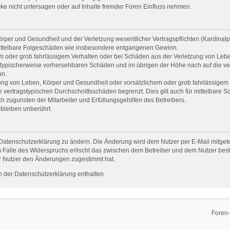
e nicht untersagen oder auf Inhalte fremder Foren Einfluss nehmen.
per und Gesundheit und der Verletzung wesentlicher Vertragspflichten (Kardinalpfl
r mittelbare Folgeschäden wie insbesondere entgangenen Gewinn.
em oder grob fahrlässigem Verhalten oder bei Schäden aus der Verletzung von Leb
uss typischerweise vorhersehbaren Schäden und im übrigen der Höhe nach auf die ve
nn.
ng von Leben, Körper und Gesundheit oder vorsätzlichem oder grob fahrlässigem V
vertragstypischen Durchschnittsschäden begrenzt. Dies gilt auch für mittelbare
 zugunsten der Mitarbeiter und Erfüllungsgehilfen des Betreibers.
bleiben unberührt.
Datenschutzerklärung zu ändern. Die Änderung wird dem Nutzer per E-Mail mitgetei
 Falle des Widerspruchs erlischt das zwischen dem Betreiber und dem Nutzer beste
r Nutzer den Änderungen zugestimmt hat.
 der Datenschutzerklärung enthalten.
Foren-