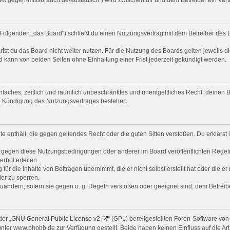
Folgenden „das Board“) schließt du einen Nutzungsvertrag mit dem Betreiber des B
st du das Board nicht weiter nutzen. Für die Nutzung des Boards gelten jeweils di
 kann von beiden Seiten ohne Einhaltung einer Frist jederzeit gekündigt werden.
 einfaches, zeitlich und räumlich unbeschränktes und unentgeltliches Recht, deine
ch Kündigung des Nutzungsvertrages bestehen.
alte enthält, die gegen geltendes Recht oder die guten Sitten verstoßen. Du erklärs
n gegen diese Nutzungsbedingungen oder anderer im Board veröffentlichten Regel
rbot erteilen.
ür die Inhalte von Beiträgen übernimmt, die er nicht selbst erstellt hat oder die e
er zu sperren.
zuändern, sofern sie gegen o. g. Regeln verstoßen oder geeignet sind, dem Betrei
er „
GNU General Public License v2
“ (GPL) bereitgestellten Foren-Software v
er www.phpbb.de zur Verfügung gestellt. Beide haben keinen Einfluss auf die Art