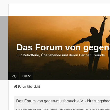
Das Forum von gegen-
Für Betroffene, Überlebende und deren Partner/Freunde
FAQ
Suche
Foren-Übersicht
Das Forum von gegen-missbrauch e.V. - Nutzungsbe
Mit dem Zugriff auf „Das Forum von gegen-missbrauch e.V.“ („https:/