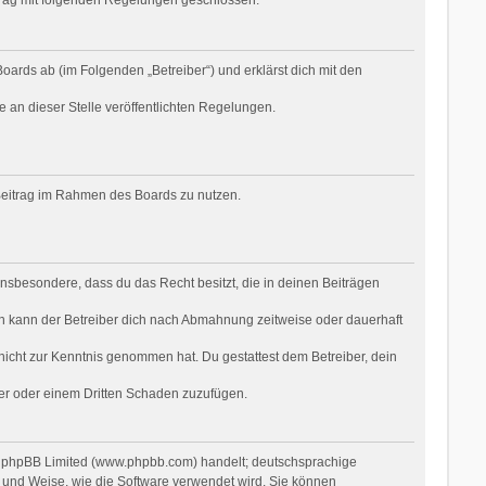
oards ab (im Folgenden „Betreiber“) und erklärst dich mit den
e an dieser Stelle veröffentlichten Regelungen.
n Beitrag im Rahmen des Boards zu nutzen.
t insbesondere, dass du das Recht besitzt, die in deinen Beiträgen
n kann der Betreiber dich nach Abmahnung zeitweise oder dauerhaft
r nicht zur Kenntnis genommen hat. Du gestattest dem Betreiber, dein
ber oder einem Dritten Schaden zuzufügen.
on phpBB Limited (www.phpbb.com) handelt; deutschsprachige
 und Weise, wie die Software verwendet wird. Sie können