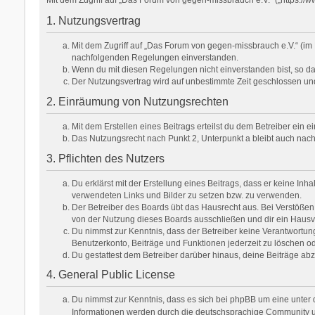
1. Nutzungsvertrag
Mit dem Zugriff auf „Das Forum von gegen-missbrauch e.V.“ (im 
nachfolgenden Regelungen einverstanden.
Wenn du mit diesen Regelungen nicht einverstanden bist, so darf
Der Nutzungsvertrag wird auf unbestimmte Zeit geschlossen und
2. Einräumung von Nutzungsrechten
Mit dem Erstellen eines Beitrags erteilst du dem Betreiber ein
Das Nutzungsrecht nach Punkt 2, Unterpunkt a bleibt auch na
3. Pflichten des Nutzers
Du erklärst mit der Erstellung eines Beitrags, dass er keine Inh
verwendeten Links und Bilder zu setzen bzw. zu verwenden.
Der Betreiber des Boards übt das Hausrecht aus. Bei Verstöße
von der Nutzung dieses Boards ausschließen und dir ein Hausve
Du nimmst zur Kenntnis, dass der Betreiber keine Verantwortung f
Benutzerkonto, Beiträge und Funktionen jederzeit zu löschen od
Du gestattest dem Betreiber darüber hinaus, deine Beiträge ab
4. General Public License
Du nimmst zur Kenntnis, dass es sich bei phpBB um eine unter d
Informationen werden durch die deutschsprachige Community unt