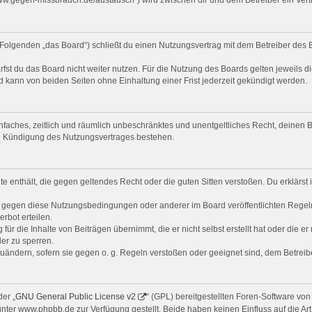
Folgenden „das Board“) schließt du einen Nutzungsvertrag mit dem Betreiber des B
st du das Board nicht weiter nutzen. Für die Nutzung des Boards gelten jeweils di
 kann von beiden Seiten ohne Einhaltung einer Frist jederzeit gekündigt werden.
 einfaches, zeitlich und räumlich unbeschränktes und unentgeltliches Recht, deine
ch Kündigung des Nutzungsvertrages bestehen.
alte enthält, die gegen geltendes Recht oder die guten Sitten verstoßen. Du erklärs
n gegen diese Nutzungsbedingungen oder anderer im Board veröffentlichten Regel
rbot erteilen.
ür die Inhalte von Beiträgen übernimmt, die er nicht selbst erstellt hat oder die e
er zu sperren.
zuändern, sofern sie gegen o. g. Regeln verstoßen oder geeignet sind, dem Betrei
er „
GNU General Public License v2
“ (GPL) bereitgestellten Foren-Software v
er www.phpbb.de zur Verfügung gestellt. Beide haben keinen Einfluss auf die Art