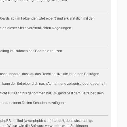
oards ab (im Folgenden „Betreiber“) und erklärst dich mit den
e an dieser Stelle veröffentlichten Regelungen.
n Beitrag im Rahmen des Boards zu nutzen.
t insbesondere, dass du das Recht besitzt, die in deinen Beiträgen
n kann der Betreiber dich nach Abmahnung zeitweise oder dauerhaft
r nicht zur Kenntnis genommen hat. Du gestattest dem Betreiber, dein
ber oder einem Dritten Schaden zuzufügen.
on phpBB Limited (www.phpbb.com) handelt; deutschsprachige
 und Weise, wie die Software verwendet wird. Sie können