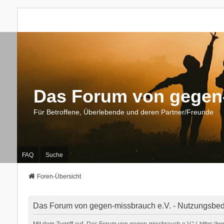
Das Forum von gegen-
Für Betroffene, Überlebende und deren Partner/Freunde
FAQ
Suche
Foren-Übersicht
Das Forum von gegen-missbrauch e.V. - Nutzungsbe
Mit dem Zugriff auf „Das Forum von gegen-missbrauch e.V.“ („https:/