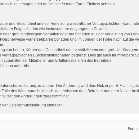
e nicht untersagen oder auf Inhalte fremder Foren Einfluss nehmen.
per und Gesundheit und der Verletzung wesentlicher Vertragspflichten (Kardinalpfl
r mittelbare Folgeschäden wie insbesondere entgangenen Gewinn.
em oder grob fahrlässigem Verhalten oder bei Schäden aus der Verletzung von Leb
uss typischerweise vorhersehbaren Schäden und im übrigen der Höhe nach auf die ve
nn.
ng von Leben, Körper und Gesundheit oder vorsätzlichem oder grob fahrlässigem V
vertragstypischen Durchschnittsschäden begrenzt. Dies gilt auch für mittelbare
 zugunsten der Mitarbeiter und Erfüllungsgehilfen des Betreibers.
bleiben unberührt.
Datenschutzerklärung zu ändern. Die Änderung wird dem Nutzer per E-Mail mitgetei
 Falle des Widerspruchs erlischt das zwischen dem Betreiber und dem Nutzer beste
r Nutzer den Änderungen zugestimmt hat.
 der Datenschutzerklärung enthalten.
Foren-