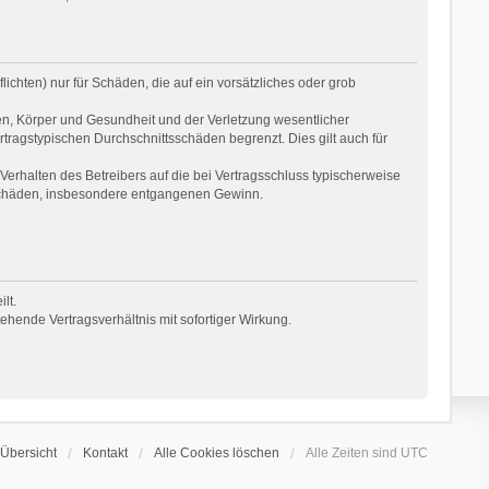
ichten) nur für Schäden, die auf ein vorsätzliches oder grob
en, Körper und Gesundheit und der Verletzung wesentlicher
rtragstypischen Durchschnittsschäden begrenzt. Dies gilt auch für
erhalten des Betreibers auf die bei Vertragsschluss typischerweise
 Schäden, insbesondere entgangenen Gewinn.
lt.
hende Vertragsverhältnis mit sofortiger Wirkung.
Übersicht
Kontakt
Alle Cookies löschen
Alle Zeiten sind
UTC