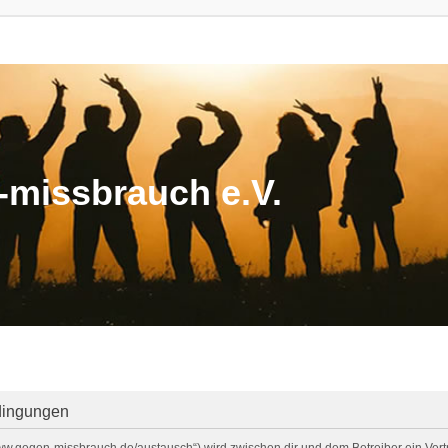
missbrauch e.V.
dingungen
/www.gegen-missbrauch.de/austausch“) wird zwischen dir und dem Betreiber ein Ve