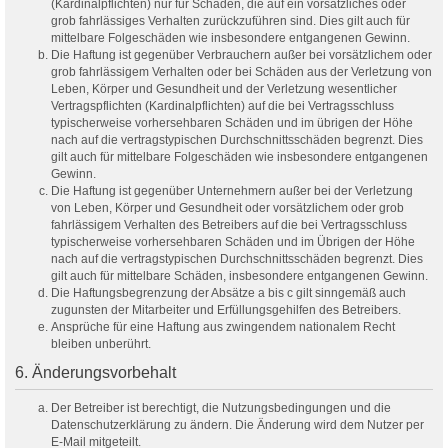
(Kardinalpflichten) nur für Schäden, die auf ein vorsätzliches oder
grob fahrlässiges Verhalten zurückzuführen sind. Dies gilt auch für
mittelbare Folgeschäden wie insbesondere entgangenen Gewinn.
Die Haftung ist gegenüber Verbrauchern außer bei vorsätzlichem oder
grob fahrlässigem Verhalten oder bei Schäden aus der Verletzung von
Leben, Körper und Gesundheit und der Verletzung wesentlicher
Vertragspflichten (Kardinalpflichten) auf die bei Vertragsschluss
typischerweise vorhersehbaren Schäden und im übrigen der Höhe
nach auf die vertragstypischen Durchschnittsschäden begrenzt. Dies
gilt auch für mittelbare Folgeschäden wie insbesondere entgangenen
Gewinn.
Die Haftung ist gegenüber Unternehmern außer bei der Verletzung
von Leben, Körper und Gesundheit oder vorsätzlichem oder grob
fahrlässigem Verhalten des Betreibers auf die bei Vertragsschluss
typischerweise vorhersehbaren Schäden und im Übrigen der Höhe
nach auf die vertragstypischen Durchschnittsschäden begrenzt. Dies
gilt auch für mittelbare Schäden, insbesondere entgangenen Gewinn.
Die Haftungsbegrenzung der Absätze a bis c gilt sinngemäß auch
zugunsten der Mitarbeiter und Erfüllungsgehilfen des Betreibers.
Ansprüche für eine Haftung aus zwingendem nationalem Recht
bleiben unberührt.
6. Änderungsvorbehalt
Der Betreiber ist berechtigt, die Nutzungsbedingungen und die
Datenschutzerklärung zu ändern. Die Änderung wird dem Nutzer per
E-Mail mitgeteilt.