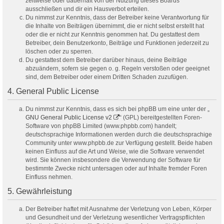
zeitweise oder dauerhaft von der Nutzung dieses Boards
ausschließen und dir ein Hausverbot erteilen.
Du nimmst zur Kenntnis, dass der Betreiber keine Verantwortung für
die Inhalte von Beiträgen übernimmt, die er nicht selbst erstellt hat
oder die er nicht zur Kenntnis genommen hat. Du gestattest dem
Betreiber, dein Benutzerkonto, Beiträge und Funktionen jederzeit zu
löschen oder zu sperren.
Du gestattest dem Betreiber darüber hinaus, deine Beiträge
abzuändern, sofern sie gegen o. g. Regeln verstoßen oder geeignet
sind, dem Betreiber oder einem Dritten Schaden zuzufügen.
4. General Public License
Du nimmst zur Kenntnis, dass es sich bei phpBB um eine unter der „
GNU General Public License v2
“ (GPL) bereitgestellten Foren-
Software von phpBB Limited (www.phpbb.com) handelt;
deutschsprachige Informationen werden durch die deutschsprachige
Community unter www.phpbb.de zur Verfügung gestellt. Beide haben
keinen Einfluss auf die Art und Weise, wie die Software verwendet
wird. Sie können insbesondere die Verwendung der Software für
bestimmte Zwecke nicht untersagen oder auf Inhalte fremder Foren
Einfluss nehmen.
5. Gewährleistung
Der Betreiber haftet mit Ausnahme der Verletzung von Leben, Körper
und Gesundheit und der Verletzung wesentlicher Vertragspflichten