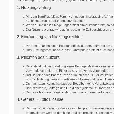
1. Nutzungsvertrag
Mit dem Zugriff auf „Das Forum von gegen-missbrauch e.V.“ (im 
nachfolgenden Regelungen einverstanden.
Wenn du mit diesen Regelungen nicht einverstanden bist, so darf
Der Nutzungsvertrag wird auf unbestimmte Zeit geschlossen und
2. Einräumung von Nutzungsrechten
Mit dem Erstellen eines Beitrags erteilst du dem Betreiber ein
Das Nutzungsrecht nach Punkt 2, Unterpunkt a bleibt auch na
3. Pflichten des Nutzers
Du erklärst mit der Erstellung eines Beitrags, dass er keine Inh
verwendeten Links und Bilder zu setzen bzw. zu verwenden.
Der Betreiber des Boards übt das Hausrecht aus. Bei Verstöße
von der Nutzung dieses Boards ausschließen und dir ein Hausve
Du nimmst zur Kenntnis, dass der Betreiber keine Verantwortung f
Benutzerkonto, Beiträge und Funktionen jederzeit zu löschen od
Du gestattest dem Betreiber darüber hinaus, deine Beiträge ab
4. General Public License
Du nimmst zur Kenntnis, dass es sich bei phpBB um eine unter d
Informationen werden durch die deutschsprachige Community unt