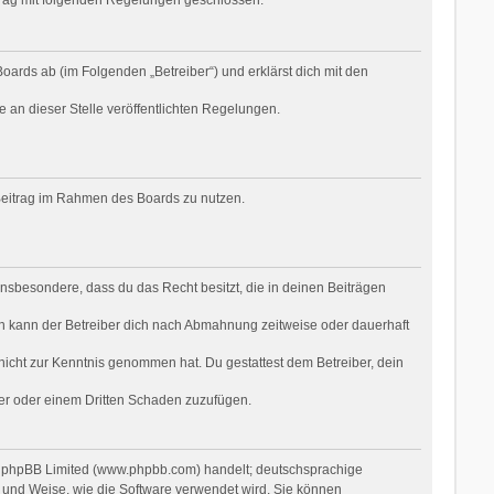
oards ab (im Folgenden „Betreiber“) und erklärst dich mit den
e an dieser Stelle veröffentlichten Regelungen.
n Beitrag im Rahmen des Boards zu nutzen.
t insbesondere, dass du das Recht besitzt, die in deinen Beiträgen
n kann der Betreiber dich nach Abmahnung zeitweise oder dauerhaft
r nicht zur Kenntnis genommen hat. Du gestattest dem Betreiber, dein
ber oder einem Dritten Schaden zuzufügen.
on phpBB Limited (www.phpbb.com) handelt; deutschsprachige
 und Weise, wie die Software verwendet wird. Sie können