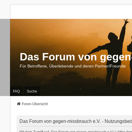
Das Forum von gegen-
Für Betroffene, Überlebende und deren Partner/Freunde
FAQ
Suche
Foren-Übersicht
Das Forum von gegen-missbrauch e.V. - Nutzungsbe
Mit dem Zugriff auf „Das Forum von gegen-missbrauch e.V.“ („https:/