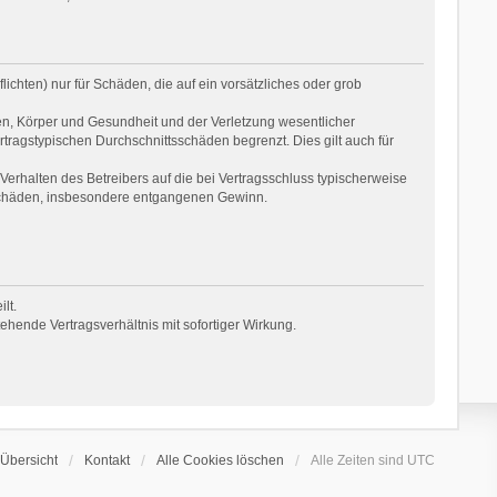
ichten) nur für Schäden, die auf ein vorsätzliches oder grob
en, Körper und Gesundheit und der Verletzung wesentlicher
rtragstypischen Durchschnittsschäden begrenzt. Dies gilt auch für
erhalten des Betreibers auf die bei Vertragsschluss typischerweise
 Schäden, insbesondere entgangenen Gewinn.
lt.
hende Vertragsverhältnis mit sofortiger Wirkung.
Übersicht
Kontakt
Alle Cookies löschen
Alle Zeiten sind
UTC