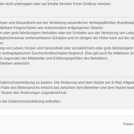
e nicht untersagen oder auf Inhalte fremder Foren Einfluss nehmen.
per und Gesundheit und der Verletzung wesentlicher Vertragspflichten (Kardinalpfl
r mittelbare Folgeschäden wie insbesondere entgangenen Gewinn.
em oder grob fahrlässigem Verhalten oder bei Schäden aus der Verletzung von Leb
uss typischerweise vorhersehbaren Schäden und im übrigen der Höhe nach auf die ve
nn.
ng von Leben, Körper und Gesundheit oder vorsätzlichem oder grob fahrlässigem V
vertragstypischen Durchschnittsschäden begrenzt. Dies gilt auch für mittelbare
 zugunsten der Mitarbeiter und Erfüllungsgehilfen des Betreibers.
bleiben unberührt.
Datenschutzerklärung zu ändern. Die Änderung wird dem Nutzer per E-Mail mitgetei
 Falle des Widerspruchs erlischt das zwischen dem Betreiber und dem Nutzer beste
r Nutzer den Änderungen zugestimmt hat.
 der Datenschutzerklärung enthalten.
Foren-