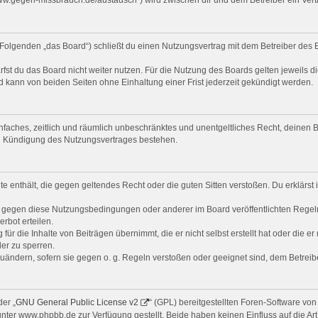
Folgenden „das Board“) schließt du einen Nutzungsvertrag mit dem Betreiber des B
st du das Board nicht weiter nutzen. Für die Nutzung des Boards gelten jeweils di
 kann von beiden Seiten ohne Einhaltung einer Frist jederzeit gekündigt werden.
 einfaches, zeitlich und räumlich unbeschränktes und unentgeltliches Recht, deine
ch Kündigung des Nutzungsvertrages bestehen.
alte enthält, die gegen geltendes Recht oder die guten Sitten verstoßen. Du erklärs
n gegen diese Nutzungsbedingungen oder anderer im Board veröffentlichten Regel
rbot erteilen.
ür die Inhalte von Beiträgen übernimmt, die er nicht selbst erstellt hat oder die e
er zu sperren.
zuändern, sofern sie gegen o. g. Regeln verstoßen oder geeignet sind, dem Betrei
er „
GNU General Public License v2
“ (GPL) bereitgestellten Foren-Software v
er www.phpbb.de zur Verfügung gestellt. Beide haben keinen Einfluss auf die Art