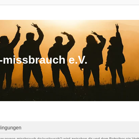
missbrauch e.V.
dingungen
/www.gegen-missbrauch.de/austausch“) wird zwischen dir und dem Betreiber ein Ve