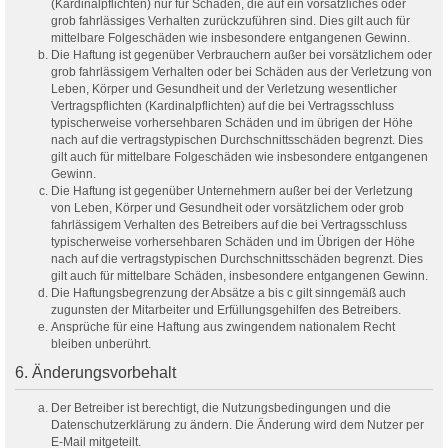
(Kardinalpflichten) nur für Schäden, die auf ein vorsätzliches oder
grob fahrlässiges Verhalten zurückzuführen sind. Dies gilt auch für
mittelbare Folgeschäden wie insbesondere entgangenen Gewinn.
Die Haftung ist gegenüber Verbrauchern außer bei vorsätzlichem oder
grob fahrlässigem Verhalten oder bei Schäden aus der Verletzung von
Leben, Körper und Gesundheit und der Verletzung wesentlicher
Vertragspflichten (Kardinalpflichten) auf die bei Vertragsschluss
typischerweise vorhersehbaren Schäden und im übrigen der Höhe
nach auf die vertragstypischen Durchschnittsschäden begrenzt. Dies
gilt auch für mittelbare Folgeschäden wie insbesondere entgangenen
Gewinn.
Die Haftung ist gegenüber Unternehmern außer bei der Verletzung
von Leben, Körper und Gesundheit oder vorsätzlichem oder grob
fahrlässigem Verhalten des Betreibers auf die bei Vertragsschluss
typischerweise vorhersehbaren Schäden und im Übrigen der Höhe
nach auf die vertragstypischen Durchschnittsschäden begrenzt. Dies
gilt auch für mittelbare Schäden, insbesondere entgangenen Gewinn.
Die Haftungsbegrenzung der Absätze a bis c gilt sinngemäß auch
zugunsten der Mitarbeiter und Erfüllungsgehilfen des Betreibers.
Ansprüche für eine Haftung aus zwingendem nationalem Recht
bleiben unberührt.
6. Änderungsvorbehalt
Der Betreiber ist berechtigt, die Nutzungsbedingungen und die
Datenschutzerklärung zu ändern. Die Änderung wird dem Nutzer per
E-Mail mitgeteilt.