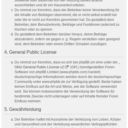
zeitweise oder dauerhaft von der Nutzung dieses Boards
ausschließen und dir ein Hausverbot erteilen.
Du nimmst zur Kenntnis, dass der Betreiber keine Verantwortung für
die Inhalte von Beiträgen übernimmt, die er nicht selbst erstellt hat
oder die er nicht zur Kenntnis genommen hat. Du gestattest dem
Betreiber, dein Benutzerkonto, Beiträge und Funktionen jederzeit zu
löschen oder zu sperren.
Du gestattest dem Betreiber darüber hinaus, deine Beiträge
abzuändern, sofern sie gegen o. g. Regeln verstoßen oder geeignet
sind, dem Betreiber oder einem Dritten Schaden zuzufügen.
4. General Public License
Du nimmst zur Kenntnis, dass es sich bei phpBB um eine unter der „
GNU General Public License v2
“ (GPL) bereitgestellten Foren-
Software von phpBB Limited (www.phpbb.com) handelt;
deutschsprachige Informationen werden durch die deutschsprachige
Community unter www.phpbb.de zur Verfügung gestellt. Beide haben
keinen Einfluss auf die Art und Weise, wie die Software verwendet
wird. Sie können insbesondere die Verwendung der Software für
bestimmte Zwecke nicht untersagen oder auf Inhalte fremder Foren
Einfluss nehmen.
5. Gewährleistung
Der Betreiber haftet mit Ausnahme der Verletzung von Leben, Körper
und Gesundheit und der Verletzung wesentlicher Vertragspflichten