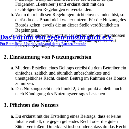
Folgenden „Betreiber“) und erklärst dich mit den
nachfolgenden Regelungen einverstanden.
Wenn du mit diesen Regelungen nicht einverstanden bist, so
darfst du das Board nicht weiter nutzen. Für die Nutzung des
Boards gelten jeweils die an dieser Stelle veröffentlichten
Regelungen.
Der Nutzungsvertrag wird auf unbestimmte Zeit geschlossen
Das Forum von gegen-missbrauch e.V.
und kann von beiden Seiten ohne Einhaltung einer Frist
Für Betroffene, Überlebende und deren Partner/Freunde
jederzeit gekündigt werden.
2. Einräumung von Nutzungsrechten
Mit dem Erstellen eines Beitrags erteilst du dem Betreiber ein
einfaches, zeitlich und räumlich unbeschränktes und
unentgeltliches Recht, deinen Beitrag im Rahmen des Boards
zu nutzen.
Das Nutzungsrecht nach Punkt 2, Unterpunkt a bleibt auch
nach Kündigung des Nutzungsvertrages bestehen.
3. Pflichten des Nutzers
Du erklärst mit der Erstellung eines Beitrags, dass er keine
Inhalte enthält, die gegen geltendes Recht oder die guten
Sitten verstoßen. Du erklärst insbesondere, dass du das Recht