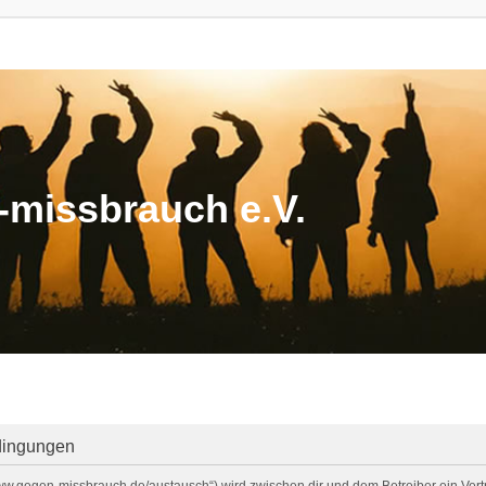
missbrauch e.V.
dingungen
/www.gegen-missbrauch.de/austausch“) wird zwischen dir und dem Betreiber ein Ve