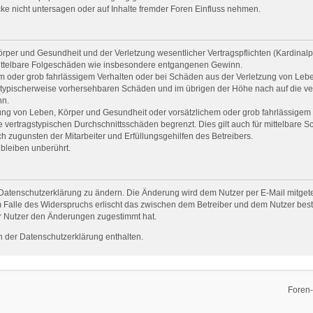
e nicht untersagen oder auf Inhalte fremder Foren Einfluss nehmen.
per und Gesundheit und der Verletzung wesentlicher Vertragspflichten (Kardinalpfl
r mittelbare Folgeschäden wie insbesondere entgangenen Gewinn.
em oder grob fahrlässigem Verhalten oder bei Schäden aus der Verletzung von Leb
uss typischerweise vorhersehbaren Schäden und im übrigen der Höhe nach auf die ve
nn.
ng von Leben, Körper und Gesundheit oder vorsätzlichem oder grob fahrlässigem V
vertragstypischen Durchschnittsschäden begrenzt. Dies gilt auch für mittelbare
 zugunsten der Mitarbeiter und Erfüllungsgehilfen des Betreibers.
bleiben unberührt.
Datenschutzerklärung zu ändern. Die Änderung wird dem Nutzer per E-Mail mitgetei
 Falle des Widerspruchs erlischt das zwischen dem Betreiber und dem Nutzer beste
r Nutzer den Änderungen zugestimmt hat.
 der Datenschutzerklärung enthalten.
Foren-