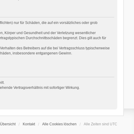
ichten) nur für Schäden, die auf ein vorsätzliches oder grob
en, Körper und Gesundheit und der Verletzung wesentlicher
rtragstypischen Durchschnittsschäden begrenzt. Dies gilt auch für
erhalten des Betreibers auf die bei Vertragsschluss typischerweise
 Schäden, insbesondere entgangenen Gewinn.
lt.
hende Vertragsverhältnis mit sofortiger Wirkung.
Übersicht
Kontakt
Alle Cookies löschen
Alle Zeiten sind
UTC