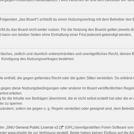
Folgenden „das Board“) schließt du einen Nutzungsvertrag mit dem Betreiber des B
st du das Board nicht weiter nutzen. Für die Nutzung des Boards gelten jeweils di
 kann von beiden Seiten ohne Einhaltung einer Frist jederzeit gekündigt werden.
 einfaches, zeitlich und räumlich unbeschränktes und unentgeltliches Recht, deine
ch Kündigung des Nutzungsvertrages bestehen.
alte enthält, die gegen geltendes Recht oder die guten Sitten verstoßen. Du erklärs
n gegen diese Nutzungsbedingungen oder anderer im Board veröffentlichten Regel
rbot erteilen.
ür die Inhalte von Beiträgen übernimmt, die er nicht selbst erstellt hat oder die e
er zu sperren.
zuändern, sofern sie gegen o. g. Regeln verstoßen oder geeignet sind, dem Betrei
er „
GNU General Public License v2
“ (GPL) bereitgestellten Foren-Software v
er www.phpbb.de zur Verfügung gestellt. Beide haben keinen Einfluss auf die Art