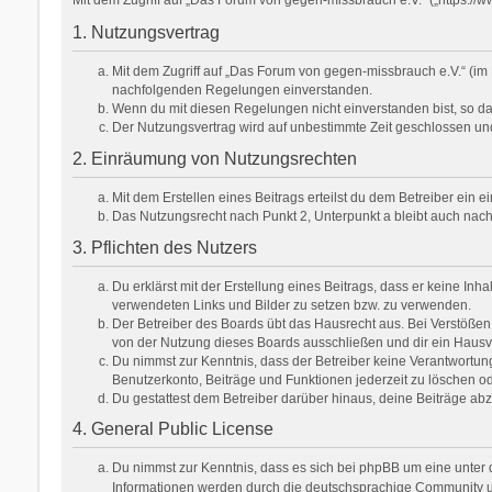
1. Nutzungsvertrag
Mit dem Zugriff auf „Das Forum von gegen-missbrauch e.V.“ (im 
nachfolgenden Regelungen einverstanden.
Wenn du mit diesen Regelungen nicht einverstanden bist, so darf
Der Nutzungsvertrag wird auf unbestimmte Zeit geschlossen und
2. Einräumung von Nutzungsrechten
Mit dem Erstellen eines Beitrags erteilst du dem Betreiber ein
Das Nutzungsrecht nach Punkt 2, Unterpunkt a bleibt auch na
3. Pflichten des Nutzers
Du erklärst mit der Erstellung eines Beitrags, dass er keine Inh
verwendeten Links und Bilder zu setzen bzw. zu verwenden.
Der Betreiber des Boards übt das Hausrecht aus. Bei Verstöße
von der Nutzung dieses Boards ausschließen und dir ein Hausve
Du nimmst zur Kenntnis, dass der Betreiber keine Verantwortung f
Benutzerkonto, Beiträge und Funktionen jederzeit zu löschen od
Du gestattest dem Betreiber darüber hinaus, deine Beiträge ab
4. General Public License
Du nimmst zur Kenntnis, dass es sich bei phpBB um eine unter d
Informationen werden durch die deutschsprachige Community unt