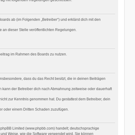
oards ab (im Folgenden „Betreiber“) und erklärst dich mit den
e an dieser Stelle veröffentlichten Regelungen.
n Beitrag im Rahmen des Boards zu nutzen.
t insbesondere, dass du das Recht besitzt, die in deinen Beiträgen
n kann der Betreiber dich nach Abmahnung zeitweise oder dauerhaft
r nicht zur Kenntnis genommen hat. Du gestattest dem Betreiber, dein
ber oder einem Dritten Schaden zuzufügen.
on phpBB Limited (www.phpbb.com) handelt; deutschsprachige
 und Weise, wie die Software verwendet wird. Sie können