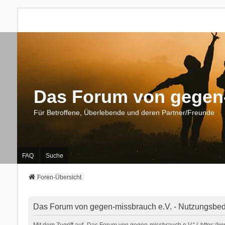
Das Forum von gegen-
Für Betroffene, Überlebende und deren Partner/Freunde
FAQ
Suche
Foren-Übersicht
Das Forum von gegen-missbrauch e.V. - Nutzungsbe
Mit dem Zugriff auf „Das Forum von gegen-missbrauch e.V.“ („https:/