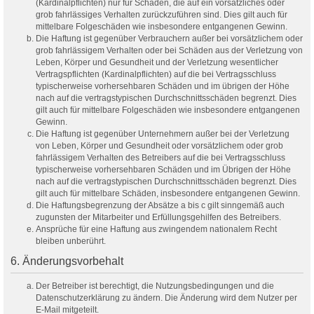
(Kardinalpflichten) nur für Schäden, die auf ein vorsätzliches oder
grob fahrlässiges Verhalten zurückzuführen sind. Dies gilt auch für
mittelbare Folgeschäden wie insbesondere entgangenen Gewinn.
Die Haftung ist gegenüber Verbrauchern außer bei vorsätzlichem oder
grob fahrlässigem Verhalten oder bei Schäden aus der Verletzung von
Leben, Körper und Gesundheit und der Verletzung wesentlicher
Vertragspflichten (Kardinalpflichten) auf die bei Vertragsschluss
typischerweise vorhersehbaren Schäden und im übrigen der Höhe
nach auf die vertragstypischen Durchschnittsschäden begrenzt. Dies
gilt auch für mittelbare Folgeschäden wie insbesondere entgangenen
Gewinn.
Die Haftung ist gegenüber Unternehmern außer bei der Verletzung
von Leben, Körper und Gesundheit oder vorsätzlichem oder grob
fahrlässigem Verhalten des Betreibers auf die bei Vertragsschluss
typischerweise vorhersehbaren Schäden und im Übrigen der Höhe
nach auf die vertragstypischen Durchschnittsschäden begrenzt. Dies
gilt auch für mittelbare Schäden, insbesondere entgangenen Gewinn.
Die Haftungsbegrenzung der Absätze a bis c gilt sinngemäß auch
zugunsten der Mitarbeiter und Erfüllungsgehilfen des Betreibers.
Ansprüche für eine Haftung aus zwingendem nationalem Recht
bleiben unberührt.
6. Änderungsvorbehalt
Der Betreiber ist berechtigt, die Nutzungsbedingungen und die
Datenschutzerklärung zu ändern. Die Änderung wird dem Nutzer per
E-Mail mitgeteilt.