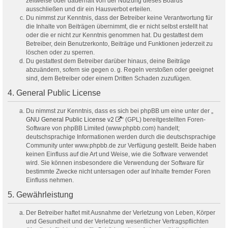
zeitweise oder dauerhaft von der Nutzung dieses Boards
ausschließen und dir ein Hausverbot erteilen.
Du nimmst zur Kenntnis, dass der Betreiber keine Verantwortung für
die Inhalte von Beiträgen übernimmt, die er nicht selbst erstellt hat
oder die er nicht zur Kenntnis genommen hat. Du gestattest dem
Betreiber, dein Benutzerkonto, Beiträge und Funktionen jederzeit zu
löschen oder zu sperren.
Du gestattest dem Betreiber darüber hinaus, deine Beiträge
abzuändern, sofern sie gegen o. g. Regeln verstoßen oder geeignet
sind, dem Betreiber oder einem Dritten Schaden zuzufügen.
4. General Public License
Du nimmst zur Kenntnis, dass es sich bei phpBB um eine unter der „
GNU General Public License v2
“ (GPL) bereitgestellten Foren-
Software von phpBB Limited (www.phpbb.com) handelt;
deutschsprachige Informationen werden durch die deutschsprachige
Community unter www.phpbb.de zur Verfügung gestellt. Beide haben
keinen Einfluss auf die Art und Weise, wie die Software verwendet
wird. Sie können insbesondere die Verwendung der Software für
bestimmte Zwecke nicht untersagen oder auf Inhalte fremder Foren
Einfluss nehmen.
5. Gewährleistung
Der Betreiber haftet mit Ausnahme der Verletzung von Leben, Körper
und Gesundheit und der Verletzung wesentlicher Vertragspflichten