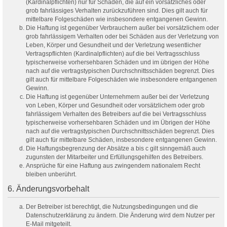
(Kardinalpflichten) nur für Schäden, die auf ein vorsätzliches oder
grob fahrlässiges Verhalten zurückzuführen sind. Dies gilt auch für
mittelbare Folgeschäden wie insbesondere entgangenen Gewinn.
Die Haftung ist gegenüber Verbrauchern außer bei vorsätzlichem oder
grob fahrlässigem Verhalten oder bei Schäden aus der Verletzung von
Leben, Körper und Gesundheit und der Verletzung wesentlicher
Vertragspflichten (Kardinalpflichten) auf die bei Vertragsschluss
typischerweise vorhersehbaren Schäden und im übrigen der Höhe
nach auf die vertragstypischen Durchschnittsschäden begrenzt. Dies
gilt auch für mittelbare Folgeschäden wie insbesondere entgangenen
Gewinn.
Die Haftung ist gegenüber Unternehmern außer bei der Verletzung
von Leben, Körper und Gesundheit oder vorsätzlichem oder grob
fahrlässigem Verhalten des Betreibers auf die bei Vertragsschluss
typischerweise vorhersehbaren Schäden und im Übrigen der Höhe
nach auf die vertragstypischen Durchschnittsschäden begrenzt. Dies
gilt auch für mittelbare Schäden, insbesondere entgangenen Gewinn.
Die Haftungsbegrenzung der Absätze a bis c gilt sinngemäß auch
zugunsten der Mitarbeiter und Erfüllungsgehilfen des Betreibers.
Ansprüche für eine Haftung aus zwingendem nationalem Recht
bleiben unberührt.
6. Änderungsvorbehalt
Der Betreiber ist berechtigt, die Nutzungsbedingungen und die
Datenschutzerklärung zu ändern. Die Änderung wird dem Nutzer per
E-Mail mitgeteilt.