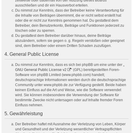
zeitweise oder dauerhaft von der Nutzung dieses Boards
ausschließen und dir ein Hausverbot erteilen.
Du nimmst zur Kenntnis, dass der Betreiber keine Verantwortung für
die Inhalte von Beiträgen übernimmt, die er nicht selbst erstellt hat
oder die er nicht zur Kenntnis genommen hat. Du gestattest dem
Betreiber, dein Benutzerkonto, Beiträge und Funktionen jederzeit zu
löschen oder zu sperren.
Du gestattest dem Betreiber darüber hinaus, deine Beiträge
abzuändern, sofern sie gegen o. g. Regeln verstoßen oder geeignet
sind, dem Betreiber oder einem Dritten Schaden zuzufügen.
4. General Public License
Du nimmst zur Kenntnis, dass es sich bei phpBB um eine unter der „
GNU General Public License v2
“ (GPL) bereitgestellten Foren-
Software von phpBB Limited (www.phpbb.com) handelt;
deutschsprachige Informationen werden durch die deutschsprachige
Community unter www.phpbb.de zur Verfügung gestellt. Beide haben
keinen Einfluss auf die Art und Weise, wie die Software verwendet
wird. Sie können insbesondere die Verwendung der Software für
bestimmte Zwecke nicht untersagen oder auf Inhalte fremder Foren
Einfluss nehmen.
5. Gewährleistung
Der Betreiber haftet mit Ausnahme der Verletzung von Leben, Körper
und Gesundheit und der Verletzung wesentlicher Vertragspflichten