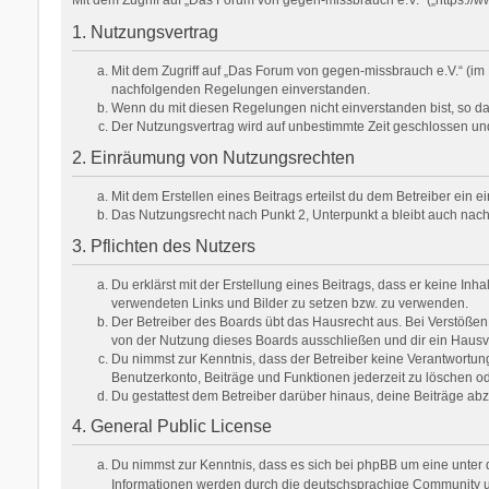
1. Nutzungsvertrag
Mit dem Zugriff auf „Das Forum von gegen-missbrauch e.V.“ (im 
nachfolgenden Regelungen einverstanden.
Wenn du mit diesen Regelungen nicht einverstanden bist, so darf
Der Nutzungsvertrag wird auf unbestimmte Zeit geschlossen und
2. Einräumung von Nutzungsrechten
Mit dem Erstellen eines Beitrags erteilst du dem Betreiber ein
Das Nutzungsrecht nach Punkt 2, Unterpunkt a bleibt auch na
3. Pflichten des Nutzers
Du erklärst mit der Erstellung eines Beitrags, dass er keine Inh
verwendeten Links und Bilder zu setzen bzw. zu verwenden.
Der Betreiber des Boards übt das Hausrecht aus. Bei Verstöße
von der Nutzung dieses Boards ausschließen und dir ein Hausve
Du nimmst zur Kenntnis, dass der Betreiber keine Verantwortung f
Benutzerkonto, Beiträge und Funktionen jederzeit zu löschen od
Du gestattest dem Betreiber darüber hinaus, deine Beiträge ab
4. General Public License
Du nimmst zur Kenntnis, dass es sich bei phpBB um eine unter d
Informationen werden durch die deutschsprachige Community unt