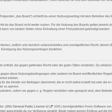
Folgenden „das Board“) schließt du einen Nutzungsvertrag mit dem Betreiber des B
st du das Board nicht weiter nutzen. Für die Nutzung des Boards gelten jeweils di
 kann von beiden Seiten ohne Einhaltung einer Frist jederzeit gekündigt werden.
 einfaches, zeitlich und räumlich unbeschränktes und unentgeltliches Recht, deine
ch Kündigung des Nutzungsvertrages bestehen.
alte enthält, die gegen geltendes Recht oder die guten Sitten verstoßen. Du erklärs
n gegen diese Nutzungsbedingungen oder anderer im Board veröffentlichten Regel
rbot erteilen.
ür die Inhalte von Beiträgen übernimmt, die er nicht selbst erstellt hat oder die e
er zu sperren.
zuändern, sofern sie gegen o. g. Regeln verstoßen oder geeignet sind, dem Betrei
er „
GNU General Public License v2
“ (GPL) bereitgestellten Foren-Software v
er www.phpbb.de zur Verfügung gestellt. Beide haben keinen Einfluss auf die Art