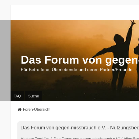
Das Forum von gegen-
Für Betroffene, Überlebende und deren Partner/Freunde
FAQ
Suche
Foren-Übersicht
Das Forum von gegen-missbrauch e.V. - Nutzungsbe
Mit dem Zugriff auf „Das Forum von gegen-missbrauch e.V.“ („https:/