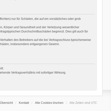
ichten) nur für Schäden, die auf ein vorsätzliches oder grob
en, Körper und Gesundheit und der Verletzung wesentlicher
rtragstypischen Durchschnittsschäden begrenzt. Dies gilt auch für
erhalten des Betreibers auf die bei Vertragsschluss typischerweise
 Schäden, insbesondere entgangenen Gewinn.
lt.
hende Vertragsverhältnis mit sofortiger Wirkung.
Übersicht
Kontakt
Alle Cookies löschen
Alle Zeiten sind
UTC