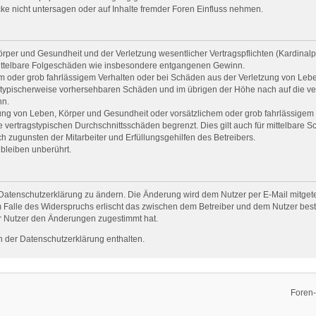
e nicht untersagen oder auf Inhalte fremder Foren Einfluss nehmen.
per und Gesundheit und der Verletzung wesentlicher Vertragspflichten (Kardinalpfl
r mittelbare Folgeschäden wie insbesondere entgangenen Gewinn.
em oder grob fahrlässigem Verhalten oder bei Schäden aus der Verletzung von Leb
uss typischerweise vorhersehbaren Schäden und im übrigen der Höhe nach auf die ve
nn.
ng von Leben, Körper und Gesundheit oder vorsätzlichem oder grob fahrlässigem V
vertragstypischen Durchschnittsschäden begrenzt. Dies gilt auch für mittelbare
 zugunsten der Mitarbeiter und Erfüllungsgehilfen des Betreibers.
bleiben unberührt.
Datenschutzerklärung zu ändern. Die Änderung wird dem Nutzer per E-Mail mitgetei
 Falle des Widerspruchs erlischt das zwischen dem Betreiber und dem Nutzer beste
r Nutzer den Änderungen zugestimmt hat.
 der Datenschutzerklärung enthalten.
Foren-