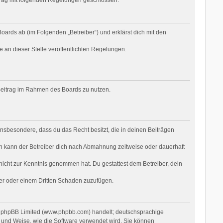
oards ab (im Folgenden „Betreiber“) und erklärst dich mit den
e an dieser Stelle veröffentlichten Regelungen.
n Beitrag im Rahmen des Boards zu nutzen.
t insbesondere, dass du das Recht besitzt, die in deinen Beiträgen
n kann der Betreiber dich nach Abmahnung zeitweise oder dauerhaft
r nicht zur Kenntnis genommen hat. Du gestattest dem Betreiber, dein
ber oder einem Dritten Schaden zuzufügen.
on phpBB Limited (www.phpbb.com) handelt; deutschsprachige
 und Weise, wie die Software verwendet wird. Sie können