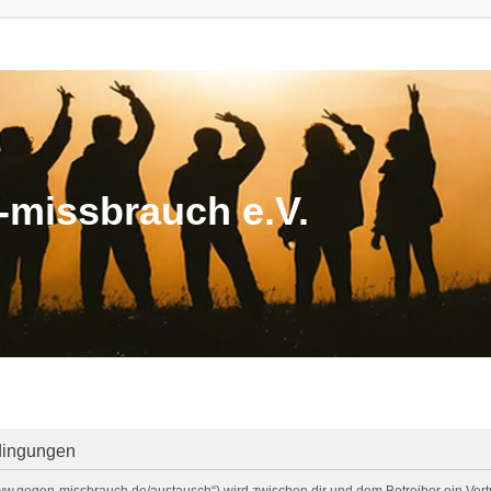
missbrauch e.V.
dingungen
/www.gegen-missbrauch.de/austausch“) wird zwischen dir und dem Betreiber ein Ve