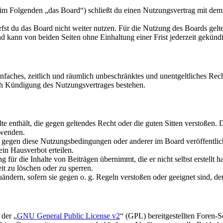
m Folgenden „das Board“) schließt du einen Nutzungsvertrag mit dem B
fst du das Board nicht weiter nutzen. Für die Nutzung des Boards gelten
 kann von beiden Seiten ohne Einhaltung einer Frist jederzeit gekünd
 einfaches, zeitlich und räumlich unbeschränktes und unentgeltliches R
ch Kündigung des Nutzungsvertrages bestehen.
alte enthält, die gegen geltendes Recht oder die guten Sitten verstoßen. 
rwenden.
n gegen diese Nutzungsbedingungen oder anderer im Board veröffentli
in Hausverbot erteilen.
für die Inhalte von Beiträgen übernimmt, die er nicht selbst erstellt 
it zu löschen oder zu sperren.
uändern, sofern sie gegen o. g. Regeln verstoßen oder geeignet sind, 
 der „
GNU General Public License v2
“ (GPL) bereitgestellten Foren