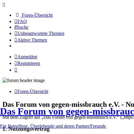
Foren-Übersicht
FAQ
Suche
Unbeantwortete Themen
Aktive Themen
Anmelden
Registrieren
Foren-Übersicht
Das Forum von gegen-missbrauch e.V. - N
Das Forum von gegen-missbrauc
Mit dem Zugriff auf „Das Forum von gegen-missbrauch e.V.“ („https
Für Betroffene, Überlebende und deren Partner/Freunde
1. Nutzungsvertrag