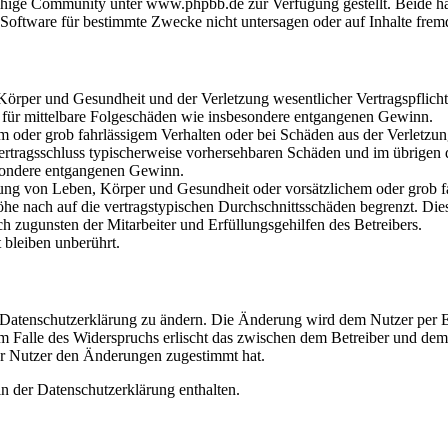
hige Community unter www.phpbb.de zur Verfügung gestellt. Beide hab
oftware für bestimmte Zwecke nicht untersagen oder auf Inhalte frem
rper und Gesundheit und der Verletzung wesentlicher Vertragspflichten
ch für mittelbare Folgeschäden wie insbesondere entgangenen Gewinn.
em oder grob fahrlässigem Verhalten oder bei Schäden aus der Verletz
i Vertragsschluss typischerweise vorhersehbaren Schäden und im übrigen
besondere entgangenen Gewinn.
ng von Leben, Körper und Gesundheit oder vorsätzlichem oder grob fah
e nach auf die vertragstypischen Durchschnittsschäden begrenzt. Dies
h zugunsten der Mitarbeiter und Erfüllungsgehilfen des Betreibers.
bleiben unberührt.
e Datenschutzerklärung zu ändern. Die Änderung wird dem Nutzer per E-
m Falle des Widerspruchs erlischt das zwischen dem Betreiber und dem 
er Nutzer den Änderungen zugestimmt hat.
n der Datenschutzerklärung enthalten.