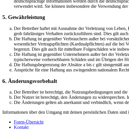
deutschsprachige Informationen werden durch die deutschsprac
verwendet wird. Sie können insbesondere die Verwendung der S
5. Gewährleistung
Der Betreiber haftet mit Ausnahme der Verletzung von Leben, Kö
grob fahrlässiges Verhalten zurückzuführen sind. Dies gilt au
Die Haftung ist gegenüber Verbrauchern außer bei vorsätzlich
wesentlicher Vertragspflichten (Kardinalpflichten) auf die be
begrenzt. Dies gilt auch für mittelbare Folgeschäden wie ins
Die Haftung ist gegenüber Unternehmern außer bei der Verletzu
typischerweise vorhersehbaren Schäden und im Übrigen der Höh
Die Haftungsbegrenzung der Absätze a bis c gilt sinngemäß auc
Ansprüche für eine Haftung aus zwingendem nationalem Recht 
6. Änderungsvorbehalt
Der Betreiber ist berechtigt, die Nutzungsbedingungen und di
Der Nutzer ist berechtigt, den Änderungen zu widersprechen. I
Die Änderungen gelten als anerkannt und verbindlich, wenn d
Informationen über den Umgang mit deinen persönlichen Daten sind i
Foren-Übersicht
Kontakt