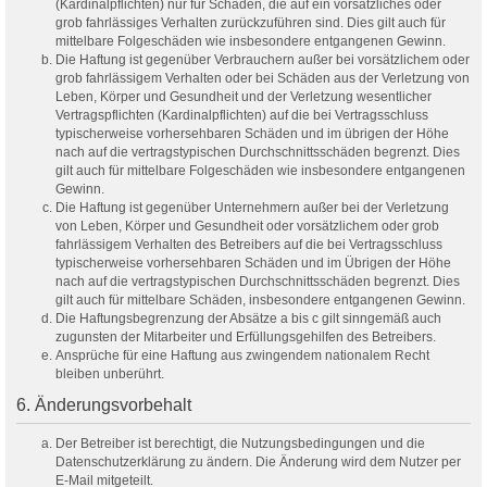
(Kardinalpflichten) nur für Schäden, die auf ein vorsätzliches oder
grob fahrlässiges Verhalten zurückzuführen sind. Dies gilt auch für
mittelbare Folgeschäden wie insbesondere entgangenen Gewinn.
Die Haftung ist gegenüber Verbrauchern außer bei vorsätzlichem oder
grob fahrlässigem Verhalten oder bei Schäden aus der Verletzung von
Leben, Körper und Gesundheit und der Verletzung wesentlicher
Vertragspflichten (Kardinalpflichten) auf die bei Vertragsschluss
typischerweise vorhersehbaren Schäden und im übrigen der Höhe
nach auf die vertragstypischen Durchschnittsschäden begrenzt. Dies
gilt auch für mittelbare Folgeschäden wie insbesondere entgangenen
Gewinn.
Die Haftung ist gegenüber Unternehmern außer bei der Verletzung
von Leben, Körper und Gesundheit oder vorsätzlichem oder grob
fahrlässigem Verhalten des Betreibers auf die bei Vertragsschluss
typischerweise vorhersehbaren Schäden und im Übrigen der Höhe
nach auf die vertragstypischen Durchschnittsschäden begrenzt. Dies
gilt auch für mittelbare Schäden, insbesondere entgangenen Gewinn.
Die Haftungsbegrenzung der Absätze a bis c gilt sinngemäß auch
zugunsten der Mitarbeiter und Erfüllungsgehilfen des Betreibers.
Ansprüche für eine Haftung aus zwingendem nationalem Recht
bleiben unberührt.
6. Änderungsvorbehalt
Der Betreiber ist berechtigt, die Nutzungsbedingungen und die
Datenschutzerklärung zu ändern. Die Änderung wird dem Nutzer per
E-Mail mitgeteilt.