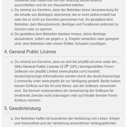
zeitweise oder dauerhaft von der Nutzung dieses Boards
ausschließen und dir ein Hausverbot erteilen.
Du nimmst zur Kenntnis, dass der Betreiber keine Verantwortung für
die Inhalte von Beiträgen übernimmt, die er nicht selbst erstellt hat
oder die er nicht zur Kenntnis genommen hat. Du gestattest dem
Betreiber, dein Benutzerkonto, Beiträge und Funktionen jederzeit zu
löschen oder zu sperren.
Du gestattest dem Betreiber darüber hinaus, deine Beiträge
abzuändern, sofern sie gegen o. g. Regeln verstoßen oder geeignet
sind, dem Betreiber oder einem Dritten Schaden zuzufügen.
4. General Public License
Du nimmst zur Kenntnis, dass es sich bei phpBB um eine unter der „
GNU General Public License v2
“ (GPL) bereitgestellten Foren-
Software von phpBB Limited (www.phpbb.com) handelt;
deutschsprachige Informationen werden durch die deutschsprachige
Community unter www.phpbb.de zur Verfügung gestellt. Beide haben
keinen Einfluss auf die Art und Weise, wie die Software verwendet
wird. Sie können insbesondere die Verwendung der Software für
bestimmte Zwecke nicht untersagen oder auf Inhalte fremder Foren
Einfluss nehmen.
5. Gewährleistung
Der Betreiber haftet mit Ausnahme der Verletzung von Leben, Körper
und Gesundheit und der Verletzung wesentlicher Vertragspflichten