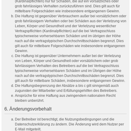
(Kardinalpflichten) nur für Schäden, die auf ein vorsätzliches oder
grob fahrlässiges Verhalten zurückzuführen sind. Dies gilt auch für
mittelbare Folgeschäden wie insbesondere entgangenen Gewinn.
Die Haftung ist gegenüber Verbrauchern außer bei vorsätzlichem oder
grob fahrlässigem Verhalten oder bei Schäden aus der Verletzung von
Leben, Körper und Gesundheit und der Verletzung wesentlicher
Vertragspflichten (Kardinalpflichten) auf die bei Vertragsschluss
typischerweise vorhersehbaren Schäden und im übrigen der Höhe
nach auf die vertragstypischen Durchschnittsschäden begrenzt. Dies
gilt auch für mittelbare Folgeschäden wie insbesondere entgangenen
Gewinn.
Die Haftung ist gegenüber Unternehmern außer bei der Verletzung
von Leben, Körper und Gesundheit oder vorsätzlichem oder grob
fahrlässigem Verhalten des Betreibers auf die bei Vertragsschluss
typischerweise vorhersehbaren Schäden und im Übrigen der Höhe
nach auf die vertragstypischen Durchschnittsschäden begrenzt. Dies
gilt auch für mittelbare Schäden, insbesondere entgangenen Gewinn.
Die Haftungsbegrenzung der Absätze a bis c gilt sinngemäß auch
zugunsten der Mitarbeiter und Erfüllungsgehilfen des Betreibers.
Ansprüche für eine Haftung aus zwingendem nationalem Recht
bleiben unberührt.
6. Änderungsvorbehalt
Der Betreiber ist berechtigt, die Nutzungsbedingungen und die
Datenschutzerklärung zu ändern. Die Änderung wird dem Nutzer per
E-Mail mitgeteilt.