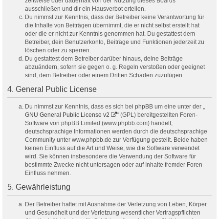
zeitweise oder dauerhaft von der Nutzung dieses Boards
ausschließen und dir ein Hausverbot erteilen.
Du nimmst zur Kenntnis, dass der Betreiber keine Verantwortung für
die Inhalte von Beiträgen übernimmt, die er nicht selbst erstellt hat
oder die er nicht zur Kenntnis genommen hat. Du gestattest dem
Betreiber, dein Benutzerkonto, Beiträge und Funktionen jederzeit zu
löschen oder zu sperren.
Du gestattest dem Betreiber darüber hinaus, deine Beiträge
abzuändern, sofern sie gegen o. g. Regeln verstoßen oder geeignet
sind, dem Betreiber oder einem Dritten Schaden zuzufügen.
4. General Public License
Du nimmst zur Kenntnis, dass es sich bei phpBB um eine unter der „
GNU General Public License v2
“ (GPL) bereitgestellten Foren-
Software von phpBB Limited (www.phpbb.com) handelt;
deutschsprachige Informationen werden durch die deutschsprachige
Community unter www.phpbb.de zur Verfügung gestellt. Beide haben
keinen Einfluss auf die Art und Weise, wie die Software verwendet
wird. Sie können insbesondere die Verwendung der Software für
bestimmte Zwecke nicht untersagen oder auf Inhalte fremder Foren
Einfluss nehmen.
5. Gewährleistung
Der Betreiber haftet mit Ausnahme der Verletzung von Leben, Körper
und Gesundheit und der Verletzung wesentlicher Vertragspflichten