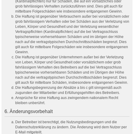
(Kardinalpflichten) nur für Schäden, die auf ein vorsätzliches oder
grob fahrlässiges Verhalten zurückzuführen sind. Dies gilt auch für
mittelbare Folgeschäden wie insbesondere entgangenen Gewinn.
Die Haftung ist gegenüber Verbrauchern außer bei vorsätzlichem oder
grob fahrlässigem Verhalten oder bei Schäden aus der Verletzung von
Leben, Körper und Gesundheit und der Verletzung wesentlicher
Vertragspflichten (Kardinalpflichten) auf die bei Vertragsschluss
typischerweise vorhersehbaren Schäden und im übrigen der Höhe
nach auf die vertragstypischen Durchschnittsschäden begrenzt. Dies
gilt auch für mittelbare Folgeschäden wie insbesondere entgangenen
Gewinn.
Die Haftung ist gegenüber Unternehmern außer bei der Verletzung
von Leben, Körper und Gesundheit oder vorsätzlichem oder grob
fahrlässigem Verhalten des Betreibers auf die bei Vertragsschluss
typischerweise vorhersehbaren Schäden und im Übrigen der Höhe
nach auf die vertragstypischen Durchschnittsschäden begrenzt. Dies
gilt auch für mittelbare Schäden, insbesondere entgangenen Gewinn.
Die Haftungsbegrenzung der Absätze a bis c gilt sinngemäß auch
zugunsten der Mitarbeiter und Erfüllungsgehilfen des Betreibers.
Ansprüche für eine Haftung aus zwingendem nationalem Recht
bleiben unberührt.
6. Änderungsvorbehalt
Der Betreiber ist berechtigt, die Nutzungsbedingungen und die
Datenschutzerklärung zu ändern. Die Änderung wird dem Nutzer per
E-Mail mitgeteilt.