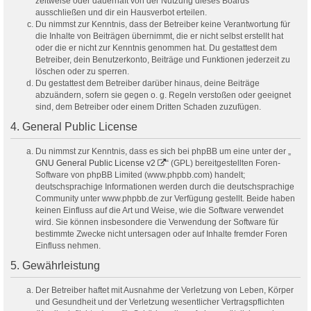
zeitweise oder dauerhaft von der Nutzung dieses Boards
ausschließen und dir ein Hausverbot erteilen.
Du nimmst zur Kenntnis, dass der Betreiber keine Verantwortung für
die Inhalte von Beiträgen übernimmt, die er nicht selbst erstellt hat
oder die er nicht zur Kenntnis genommen hat. Du gestattest dem
Betreiber, dein Benutzerkonto, Beiträge und Funktionen jederzeit zu
löschen oder zu sperren.
Du gestattest dem Betreiber darüber hinaus, deine Beiträge
abzuändern, sofern sie gegen o. g. Regeln verstoßen oder geeignet
sind, dem Betreiber oder einem Dritten Schaden zuzufügen.
4. General Public License
Du nimmst zur Kenntnis, dass es sich bei phpBB um eine unter der „
GNU General Public License v2
“ (GPL) bereitgestellten Foren-
Software von phpBB Limited (www.phpbb.com) handelt;
deutschsprachige Informationen werden durch die deutschsprachige
Community unter www.phpbb.de zur Verfügung gestellt. Beide haben
keinen Einfluss auf die Art und Weise, wie die Software verwendet
wird. Sie können insbesondere die Verwendung der Software für
bestimmte Zwecke nicht untersagen oder auf Inhalte fremder Foren
Einfluss nehmen.
5. Gewährleistung
Der Betreiber haftet mit Ausnahme der Verletzung von Leben, Körper
und Gesundheit und der Verletzung wesentlicher Vertragspflichten