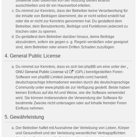
zeitweise oder dauerhaft von der Nutzung dieses Boards
ausschließen und dir ein Hausverbot erteilen.
Du nimmst zur Kenntnis, dass der Betreiber keine Verantwortung für
die Inhalte von Beiträgen übernimmt, die er nicht selbst erstellt hat
oder die er nicht zur Kenntnis genommen hat. Du gestattest dem
Betreiber, dein Benutzerkonto, Beiträge und Funktionen jederzeit zu
löschen oder zu sperren.
Du gestattest dem Betreiber darüber hinaus, deine Beiträge
abzuändern, sofern sie gegen o. g. Regeln verstoßen oder geeignet
sind, dem Betreiber oder einem Dritten Schaden zuzufügen.
4. General Public License
Du nimmst zur Kenntnis, dass es sich bei phpBB um eine unter der „
GNU General Public License v2
“ (GPL) bereitgestellten Foren-
Software von phpBB Limited (www.phpbb.com) handelt;
deutschsprachige Informationen werden durch die deutschsprachige
Community unter www.phpbb.de zur Verfügung gestellt. Beide haben
keinen Einfluss auf die Art und Weise, wie die Software verwendet
wird. Sie können insbesondere die Verwendung der Software für
bestimmte Zwecke nicht untersagen oder auf Inhalte fremder Foren
Einfluss nehmen.
5. Gewährleistung
Der Betreiber haftet mit Ausnahme der Verletzung von Leben, Körper
und Gesundheit und der Verletzung wesentlicher Vertragspflichten