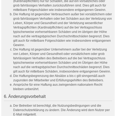
(Kardinalpflichten) nur für Schäden, die auf ein vorsätzliches oder
grob fahrlässiges Verhalten zurückzuführen sind. Dies gilt auch für
mittelbare Folgeschäden wie insbesondere entgangenen Gewinn.
Die Haftung ist gegenüber Verbrauchern außer bei vorsätzlichem oder
grob fahrlässigem Verhalten oder bei Schäden aus der Verletzung von
Leben, Körper und Gesundheit und der Verletzung wesentlicher
Vertragspflichten (Kardinalpflichten) auf die bei Vertragsschluss
typischerweise vorhersehbaren Schäden und im übrigen der Höhe
nach auf die vertragstypischen Durchschnittsschäden begrenzt. Dies
gilt auch für mittelbare Folgeschäden wie insbesondere entgangenen
Gewinn.
Die Haftung ist gegenüber Unternehmern außer bei der Verletzung
von Leben, Körper und Gesundheit oder vorsätzlichem oder grob
fahrlässigem Verhalten des Betreibers auf die bei Vertragsschluss
typischerweise vorhersehbaren Schäden und im Übrigen der Höhe
nach auf die vertragstypischen Durchschnittsschäden begrenzt. Dies
gilt auch für mittelbare Schäden, insbesondere entgangenen Gewinn.
Die Haftungsbegrenzung der Absätze a bis c gilt sinngemäß auch
zugunsten der Mitarbeiter und Erfüllungsgehilfen des Betreibers.
Ansprüche für eine Haftung aus zwingendem nationalem Recht
bleiben unberührt.
6. Änderungsvorbehalt
Der Betreiber ist berechtigt, die Nutzungsbedingungen und die
Datenschutzerklärung zu ändern. Die Änderung wird dem Nutzer per
E-Mail mitgeteilt.