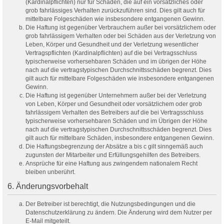
(Kardinalpflichten) nur für Schäden, die auf ein vorsätzliches oder
grob fahrlässiges Verhalten zurückzuführen sind. Dies gilt auch für
mittelbare Folgeschäden wie insbesondere entgangenen Gewinn.
Die Haftung ist gegenüber Verbrauchern außer bei vorsätzlichem oder
grob fahrlässigem Verhalten oder bei Schäden aus der Verletzung von
Leben, Körper und Gesundheit und der Verletzung wesentlicher
Vertragspflichten (Kardinalpflichten) auf die bei Vertragsschluss
typischerweise vorhersehbaren Schäden und im übrigen der Höhe
nach auf die vertragstypischen Durchschnittsschäden begrenzt. Dies
gilt auch für mittelbare Folgeschäden wie insbesondere entgangenen
Gewinn.
Die Haftung ist gegenüber Unternehmern außer bei der Verletzung
von Leben, Körper und Gesundheit oder vorsätzlichem oder grob
fahrlässigem Verhalten des Betreibers auf die bei Vertragsschluss
typischerweise vorhersehbaren Schäden und im Übrigen der Höhe
nach auf die vertragstypischen Durchschnittsschäden begrenzt. Dies
gilt auch für mittelbare Schäden, insbesondere entgangenen Gewinn.
Die Haftungsbegrenzung der Absätze a bis c gilt sinngemäß auch
zugunsten der Mitarbeiter und Erfüllungsgehilfen des Betreibers.
Ansprüche für eine Haftung aus zwingendem nationalem Recht
bleiben unberührt.
6. Änderungsvorbehalt
Der Betreiber ist berechtigt, die Nutzungsbedingungen und die
Datenschutzerklärung zu ändern. Die Änderung wird dem Nutzer per
E-Mail mitgeteilt.