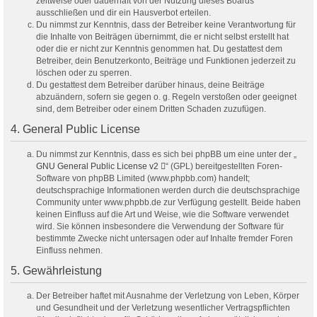
zeitweise oder dauerhaft von der Nutzung dieses Boards
ausschließen und dir ein Hausverbot erteilen.
Du nimmst zur Kenntnis, dass der Betreiber keine Verantwortung für
die Inhalte von Beiträgen übernimmt, die er nicht selbst erstellt hat
oder die er nicht zur Kenntnis genommen hat. Du gestattest dem
Betreiber, dein Benutzerkonto, Beiträge und Funktionen jederzeit zu
löschen oder zu sperren.
Du gestattest dem Betreiber darüber hinaus, deine Beiträge
abzuändern, sofern sie gegen o. g. Regeln verstoßen oder geeignet
sind, dem Betreiber oder einem Dritten Schaden zuzufügen.
4. General Public License
Du nimmst zur Kenntnis, dass es sich bei phpBB um eine unter der „
GNU General Public License v2
“ (GPL) bereitgestellten Foren-
Software von phpBB Limited (www.phpbb.com) handelt;
deutschsprachige Informationen werden durch die deutschsprachige
Community unter www.phpbb.de zur Verfügung gestellt. Beide haben
keinen Einfluss auf die Art und Weise, wie die Software verwendet
wird. Sie können insbesondere die Verwendung der Software für
bestimmte Zwecke nicht untersagen oder auf Inhalte fremder Foren
Einfluss nehmen.
5. Gewährleistung
Der Betreiber haftet mit Ausnahme der Verletzung von Leben, Körper
und Gesundheit und der Verletzung wesentlicher Vertragspflichten