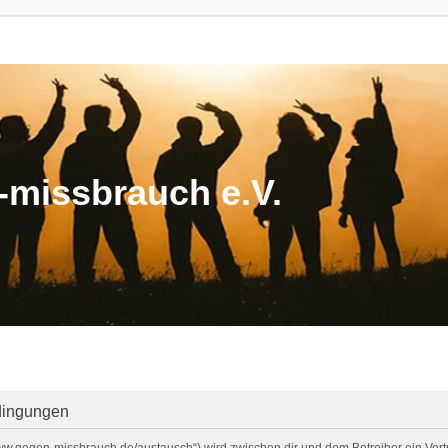
missbrauch e.V.
dingungen
/www.gegen-missbrauch.de/austausch“) wird zwischen dir und dem Betreiber ein Ve