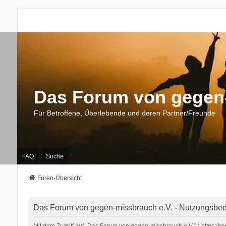
Das Forum von gegen-
Für Betroffene, Überlebende und deren Partner/Freunde
FAQ
Suche
Foren-Übersicht
Das Forum von gegen-missbrauch e.V. - Nutzungsbe
Mit dem Zugriff auf „Das Forum von gegen-missbrauch e.V.“ („https:/