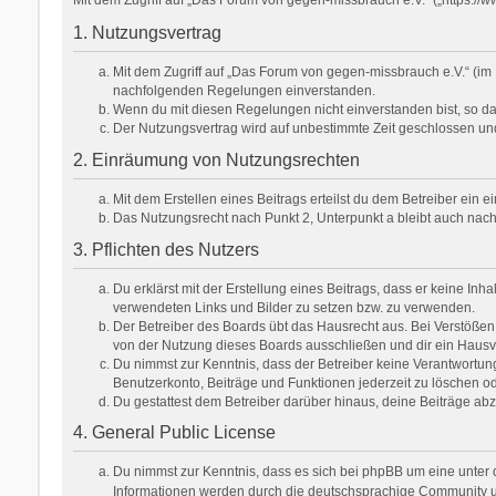
1. Nutzungsvertrag
Mit dem Zugriff auf „Das Forum von gegen-missbrauch e.V.“ (im 
nachfolgenden Regelungen einverstanden.
Wenn du mit diesen Regelungen nicht einverstanden bist, so darf
Der Nutzungsvertrag wird auf unbestimmte Zeit geschlossen und
2. Einräumung von Nutzungsrechten
Mit dem Erstellen eines Beitrags erteilst du dem Betreiber ein
Das Nutzungsrecht nach Punkt 2, Unterpunkt a bleibt auch na
3. Pflichten des Nutzers
Du erklärst mit der Erstellung eines Beitrags, dass er keine Inh
verwendeten Links und Bilder zu setzen bzw. zu verwenden.
Der Betreiber des Boards übt das Hausrecht aus. Bei Verstöße
von der Nutzung dieses Boards ausschließen und dir ein Hausve
Du nimmst zur Kenntnis, dass der Betreiber keine Verantwortung f
Benutzerkonto, Beiträge und Funktionen jederzeit zu löschen od
Du gestattest dem Betreiber darüber hinaus, deine Beiträge ab
4. General Public License
Du nimmst zur Kenntnis, dass es sich bei phpBB um eine unter d
Informationen werden durch die deutschsprachige Community unt