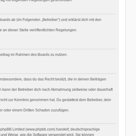
oards ab (im Folgenden „Betreiber“) und erklärst dich mit den
e an dieser Stelle veröffentlichten Regelungen.
n Beitrag im Rahmen des Boards zu nutzen.
t insbesondere, dass du das Recht besitzt, die in deinen Beiträgen
n kann der Betreiber dich nach Abmahnung zeitweise oder dauerhaft
r nicht zur Kenntnis genommen hat. Du gestattest dem Betreiber, dein
ber oder einem Dritten Schaden zuzufügen.
on phpBB Limited (www.phpbb.com) handelt; deutschsprachige
 und Weise, wie die Software verwendet wird. Sie können