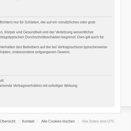
ichten) nur für Schäden, die auf ein vorsätzliches oder grob
en, Körper und Gesundheit und der Verletzung wesentlicher
rtragstypischen Durchschnittsschäden begrenzt. Dies gilt auch für
erhalten des Betreibers auf die bei Vertragsschluss typischerweise
 Schäden, insbesondere entgangenen Gewinn.
lt.
hende Vertragsverhältnis mit sofortiger Wirkung.
Übersicht
Kontakt
Alle Cookies löschen
Alle Zeiten sind
UTC