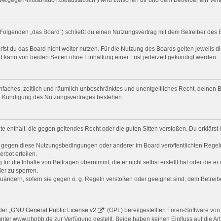
Folgenden „das Board“) schließt du einen Nutzungsvertrag mit dem Betreiber des B
st du das Board nicht weiter nutzen. Für die Nutzung des Boards gelten jeweils di
 kann von beiden Seiten ohne Einhaltung einer Frist jederzeit gekündigt werden.
 einfaches, zeitlich und räumlich unbeschränktes und unentgeltliches Recht, deine
ch Kündigung des Nutzungsvertrages bestehen.
alte enthält, die gegen geltendes Recht oder die guten Sitten verstoßen. Du erklärs
n gegen diese Nutzungsbedingungen oder anderer im Board veröffentlichten Regel
rbot erteilen.
ür die Inhalte von Beiträgen übernimmt, die er nicht selbst erstellt hat oder die e
er zu sperren.
zuändern, sofern sie gegen o. g. Regeln verstoßen oder geeignet sind, dem Betrei
er „
GNU General Public License v2
“ (GPL) bereitgestellten Foren-Software v
er www.phpbb.de zur Verfügung gestellt. Beide haben keinen Einfluss auf die Art