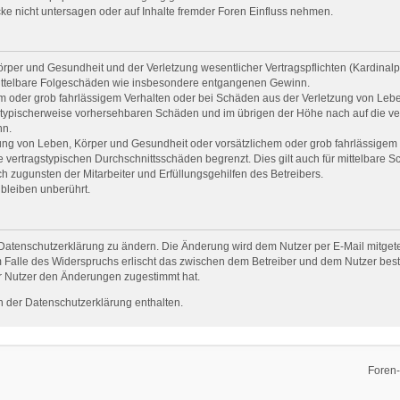
e nicht untersagen oder auf Inhalte fremder Foren Einfluss nehmen.
per und Gesundheit und der Verletzung wesentlicher Vertragspflichten (Kardinalpfl
r mittelbare Folgeschäden wie insbesondere entgangenen Gewinn.
em oder grob fahrlässigem Verhalten oder bei Schäden aus der Verletzung von Leb
uss typischerweise vorhersehbaren Schäden und im übrigen der Höhe nach auf die ve
nn.
ng von Leben, Körper und Gesundheit oder vorsätzlichem oder grob fahrlässigem V
vertragstypischen Durchschnittsschäden begrenzt. Dies gilt auch für mittelbare
 zugunsten der Mitarbeiter und Erfüllungsgehilfen des Betreibers.
bleiben unberührt.
Datenschutzerklärung zu ändern. Die Änderung wird dem Nutzer per E-Mail mitgetei
 Falle des Widerspruchs erlischt das zwischen dem Betreiber und dem Nutzer beste
r Nutzer den Änderungen zugestimmt hat.
 der Datenschutzerklärung enthalten.
Foren-