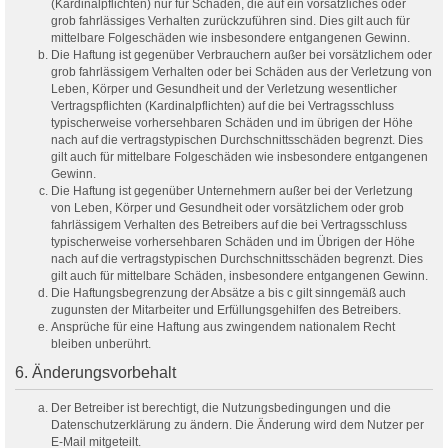
(Kardinalpflichten) nur für Schäden, die auf ein vorsätzliches oder
grob fahrlässiges Verhalten zurückzuführen sind. Dies gilt auch für
mittelbare Folgeschäden wie insbesondere entgangenen Gewinn.
Die Haftung ist gegenüber Verbrauchern außer bei vorsätzlichem oder
grob fahrlässigem Verhalten oder bei Schäden aus der Verletzung von
Leben, Körper und Gesundheit und der Verletzung wesentlicher
Vertragspflichten (Kardinalpflichten) auf die bei Vertragsschluss
typischerweise vorhersehbaren Schäden und im übrigen der Höhe
nach auf die vertragstypischen Durchschnittsschäden begrenzt. Dies
gilt auch für mittelbare Folgeschäden wie insbesondere entgangenen
Gewinn.
Die Haftung ist gegenüber Unternehmern außer bei der Verletzung
von Leben, Körper und Gesundheit oder vorsätzlichem oder grob
fahrlässigem Verhalten des Betreibers auf die bei Vertragsschluss
typischerweise vorhersehbaren Schäden und im Übrigen der Höhe
nach auf die vertragstypischen Durchschnittsschäden begrenzt. Dies
gilt auch für mittelbare Schäden, insbesondere entgangenen Gewinn.
Die Haftungsbegrenzung der Absätze a bis c gilt sinngemäß auch
zugunsten der Mitarbeiter und Erfüllungsgehilfen des Betreibers.
Ansprüche für eine Haftung aus zwingendem nationalem Recht
bleiben unberührt.
6. Änderungsvorbehalt
Der Betreiber ist berechtigt, die Nutzungsbedingungen und die
Datenschutzerklärung zu ändern. Die Änderung wird dem Nutzer per
E-Mail mitgeteilt.