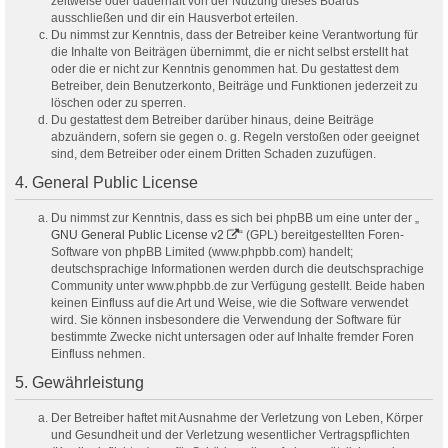
zeitweise oder dauerhaft von der Nutzung dieses Boards
ausschließen und dir ein Hausverbot erteilen.
Du nimmst zur Kenntnis, dass der Betreiber keine Verantwortung für
die Inhalte von Beiträgen übernimmt, die er nicht selbst erstellt hat
oder die er nicht zur Kenntnis genommen hat. Du gestattest dem
Betreiber, dein Benutzerkonto, Beiträge und Funktionen jederzeit zu
löschen oder zu sperren.
Du gestattest dem Betreiber darüber hinaus, deine Beiträge
abzuändern, sofern sie gegen o. g. Regeln verstoßen oder geeignet
sind, dem Betreiber oder einem Dritten Schaden zuzufügen.
4. General Public License
Du nimmst zur Kenntnis, dass es sich bei phpBB um eine unter der „
GNU General Public License v2
“ (GPL) bereitgestellten Foren-
Software von phpBB Limited (www.phpbb.com) handelt;
deutschsprachige Informationen werden durch die deutschsprachige
Community unter www.phpbb.de zur Verfügung gestellt. Beide haben
keinen Einfluss auf die Art und Weise, wie die Software verwendet
wird. Sie können insbesondere die Verwendung der Software für
bestimmte Zwecke nicht untersagen oder auf Inhalte fremder Foren
Einfluss nehmen.
5. Gewährleistung
Der Betreiber haftet mit Ausnahme der Verletzung von Leben, Körper
und Gesundheit und der Verletzung wesentlicher Vertragspflichten