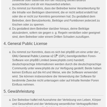
zeitweise oder dauerhaft von der Nutzung dieses Boards
ausschließen und dir ein Hausverbot erteilen.
Du nimmst zur Kenntnis, dass der Betreiber keine Verantwortung für
die Inhalte von Beiträgen übernimmt, die er nicht selbst erstellt hat
oder die er nicht zur Kenntnis genommen hat. Du gestattest dem
Betreiber, dein Benutzerkonto, Beiträge und Funktionen jederzeit zu
löschen oder zu sperren.
Du gestattest dem Betreiber darüber hinaus, deine Beiträge
abzuändern, sofern sie gegen o. g. Regeln verstoßen oder geeignet
sind, dem Betreiber oder einem Dritten Schaden zuzufügen.
4. General Public License
Du nimmst zur Kenntnis, dass es sich bei phpBB um eine unter der „
GNU General Public License v2
“ (GPL) bereitgestellten Foren-
Software von phpBB Limited (www.phpbb.com) handelt;
deutschsprachige Informationen werden durch die deutschsprachige
Community unter www.phpbb.de zur Verfügung gestellt. Beide haben
keinen Einfluss auf die Art und Weise, wie die Software verwendet
wird. Sie können insbesondere die Verwendung der Software für
bestimmte Zwecke nicht untersagen oder auf Inhalte fremder Foren
Einfluss nehmen.
5. Gewährleistung
Der Betreiber haftet mit Ausnahme der Verletzung von Leben, Körper
und Gesundheit und der Verletzung wesentlicher Vertragspflichten