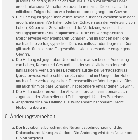
(Kardinalpflichten) nur für Schäden, die auf ein vorsätzliches oder
grob fahrlässiges Verhalten zurückzuführen sind. Dies gilt auch für
mittelbare Folgeschäden wie insbesondere entgangenen Gewinn.
Die Haftung ist gegenüber Verbrauchern außer bei vorsätzlichem oder
grob fahrlässigem Verhalten oder bei Schäden aus der Verletzung von
Leben, Körper und Gesundheit und der Verletzung wesentlicher
Vertragspflichten (Kardinalpflichten) auf die bei Vertragsschluss
typischerweise vorhersehbaren Schäden und im übrigen der Höhe
nach auf die vertragstypischen Durchschnittsschäden begrenzt. Dies
gilt auch für mittelbare Folgeschäden wie insbesondere entgangenen
Gewinn.
Die Haftung ist gegenüber Unternehmern außer bei der Verletzung
von Leben, Körper und Gesundheit oder vorsätzlichem oder grob
fahrlässigem Verhalten des Betreibers auf die bei Vertragsschluss
typischerweise vorhersehbaren Schäden und im Übrigen der Höhe
nach auf die vertragstypischen Durchschnittsschäden begrenzt. Dies
gilt auch für mittelbare Schäden, insbesondere entgangenen Gewinn.
Die Haftungsbegrenzung der Absätze a bis c gilt sinngemäß auch
zugunsten der Mitarbeiter und Erfüllungsgehilfen des Betreibers.
Ansprüche für eine Haftung aus zwingendem nationalem Recht
bleiben unberührt.
6. Änderungsvorbehalt
Der Betreiber ist berechtigt, die Nutzungsbedingungen und die
Datenschutzerklärung zu ändern. Die Änderung wird dem Nutzer per
E-Mail mitgeteilt.