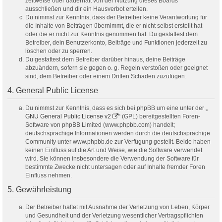
zeitweise oder dauerhaft von der Nutzung dieses Boards
ausschließen und dir ein Hausverbot erteilen.
Du nimmst zur Kenntnis, dass der Betreiber keine Verantwortung für
die Inhalte von Beiträgen übernimmt, die er nicht selbst erstellt hat
oder die er nicht zur Kenntnis genommen hat. Du gestattest dem
Betreiber, dein Benutzerkonto, Beiträge und Funktionen jederzeit zu
löschen oder zu sperren.
Du gestattest dem Betreiber darüber hinaus, deine Beiträge
abzuändern, sofern sie gegen o. g. Regeln verstoßen oder geeignet
sind, dem Betreiber oder einem Dritten Schaden zuzufügen.
4. General Public License
Du nimmst zur Kenntnis, dass es sich bei phpBB um eine unter der „
GNU General Public License v2
“ (GPL) bereitgestellten Foren-
Software von phpBB Limited (www.phpbb.com) handelt;
deutschsprachige Informationen werden durch die deutschsprachige
Community unter www.phpbb.de zur Verfügung gestellt. Beide haben
keinen Einfluss auf die Art und Weise, wie die Software verwendet
wird. Sie können insbesondere die Verwendung der Software für
bestimmte Zwecke nicht untersagen oder auf Inhalte fremder Foren
Einfluss nehmen.
5. Gewährleistung
Der Betreiber haftet mit Ausnahme der Verletzung von Leben, Körper
und Gesundheit und der Verletzung wesentlicher Vertragspflichten