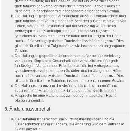
(Kardinalpflichten) nur für Schäden, die auf ein vorsätzliches oder
grob fahrlässiges Verhalten zurückzuführen sind. Dies gilt auch für
mittelbare Folgeschäden wie insbesondere entgangenen Gewinn.
Die Haftung ist gegenüber Verbrauchern außer bei vorsätzlichem oder
grob fahrlässigem Verhalten oder bei Schäden aus der Verletzung von
Leben, Körper und Gesundheit und der Verletzung wesentlicher
Vertragspflichten (Kardinalpflichten) auf die bei Vertragsschluss
typischerweise vorhersehbaren Schäden und im übrigen der Höhe
nach auf die vertragstypischen Durchschnittsschäden begrenzt. Dies
gilt auch für mittelbare Folgeschäden wie insbesondere entgangenen
Gewinn.
Die Haftung ist gegenüber Unternehmern außer bei der Verletzung
von Leben, Körper und Gesundheit oder vorsätzlichem oder grob
fahrlässigem Verhalten des Betreibers auf die bei Vertragsschluss
typischerweise vorhersehbaren Schäden und im Übrigen der Höhe
nach auf die vertragstypischen Durchschnittsschäden begrenzt. Dies
gilt auch für mittelbare Schäden, insbesondere entgangenen Gewinn.
Die Haftungsbegrenzung der Absätze a bis c gilt sinngemäß auch
zugunsten der Mitarbeiter und Erfüllungsgehilfen des Betreibers.
Ansprüche für eine Haftung aus zwingendem nationalem Recht
bleiben unberührt.
6. Änderungsvorbehalt
Der Betreiber ist berechtigt, die Nutzungsbedingungen und die
Datenschutzerklärung zu ändern. Die Änderung wird dem Nutzer per
E-Mail mitgeteilt.