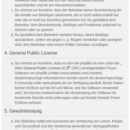
zeitweise oder dauerhaft von der Nutzung dieses Boards
ausschließen und dir ein Hausverbot erteilen.
Du nimmst zur Kenntnis, dass der Betreiber keine Verantwortung für
die Inhalte von Beiträgen übernimmt, die er nicht selbst erstellt hat
oder die er nicht zur Kenntnis genommen hat. Du gestattest dem
Betreiber, dein Benutzerkonto, Beiträge und Funktionen jederzeit zu
löschen oder zu sperren.
Du gestattest dem Betreiber darüber hinaus, deine Beiträge
abzuändern, sofern sie gegen o. g. Regeln verstoßen oder geeignet
sind, dem Betreiber oder einem Dritten Schaden zuzufügen.
4. General Public License
Du nimmst zur Kenntnis, dass es sich bei phpBB um eine unter der „
GNU General Public License v2
“ (GPL) bereitgestellten Foren-
Software von phpBB Limited (www.phpbb.com) handelt;
deutschsprachige Informationen werden durch die deutschsprachige
Community unter www.phpbb.de zur Verfügung gestellt. Beide haben
keinen Einfluss auf die Art und Weise, wie die Software verwendet
wird. Sie können insbesondere die Verwendung der Software für
bestimmte Zwecke nicht untersagen oder auf Inhalte fremder Foren
Einfluss nehmen.
5. Gewährleistung
Der Betreiber haftet mit Ausnahme der Verletzung von Leben, Körper
und Gesundheit und der Verletzung wesentlicher Vertragspflichten