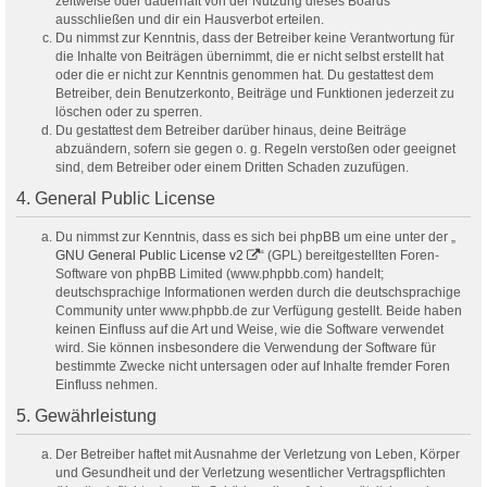
zeitweise oder dauerhaft von der Nutzung dieses Boards
ausschließen und dir ein Hausverbot erteilen.
Du nimmst zur Kenntnis, dass der Betreiber keine Verantwortung für
die Inhalte von Beiträgen übernimmt, die er nicht selbst erstellt hat
oder die er nicht zur Kenntnis genommen hat. Du gestattest dem
Betreiber, dein Benutzerkonto, Beiträge und Funktionen jederzeit zu
löschen oder zu sperren.
Du gestattest dem Betreiber darüber hinaus, deine Beiträge
abzuändern, sofern sie gegen o. g. Regeln verstoßen oder geeignet
sind, dem Betreiber oder einem Dritten Schaden zuzufügen.
4. General Public License
Du nimmst zur Kenntnis, dass es sich bei phpBB um eine unter der „
GNU General Public License v2
“ (GPL) bereitgestellten Foren-
Software von phpBB Limited (www.phpbb.com) handelt;
deutschsprachige Informationen werden durch die deutschsprachige
Community unter www.phpbb.de zur Verfügung gestellt. Beide haben
keinen Einfluss auf die Art und Weise, wie die Software verwendet
wird. Sie können insbesondere die Verwendung der Software für
bestimmte Zwecke nicht untersagen oder auf Inhalte fremder Foren
Einfluss nehmen.
5. Gewährleistung
Der Betreiber haftet mit Ausnahme der Verletzung von Leben, Körper
und Gesundheit und der Verletzung wesentlicher Vertragspflichten