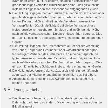
(Kardinalpflichten) nur für Schäden, die auf ein vorsätzliches oder
grob fahrlässiges Verhalten zurückzuführen sind. Dies gilt auch für
mittelbare Folgeschäden wie insbesondere entgangenen Gewinn.
Die Haftung ist gegenüber Verbrauchern außer bei vorsätzlichem oder
grob fahrlässigem Verhalten oder bei Schäden aus der Verletzung von
Leben, Körper und Gesundheit und der Verletzung wesentlicher
Vertragspflichten (Kardinalpflichten) auf die bei Vertragsschluss
typischerweise vorhersehbaren Schäden und im übrigen der Höhe
nach auf die vertragstypischen Durchschnittsschäden begrenzt. Dies
gilt auch für mittelbare Folgeschäden wie insbesondere entgangenen
Gewinn.
Die Haftung ist gegenüber Unternehmern außer bei der Verletzung
von Leben, Körper und Gesundheit oder vorsätzlichem oder grob
fahrlässigem Verhalten des Betreibers auf die bei Vertragsschluss
typischerweise vorhersehbaren Schäden und im Übrigen der Höhe
nach auf die vertragstypischen Durchschnittsschäden begrenzt. Dies
gilt auch für mittelbare Schäden, insbesondere entgangenen Gewinn.
Die Haftungsbegrenzung der Absätze a bis c gilt sinngemäß auch
zugunsten der Mitarbeiter und Erfüllungsgehilfen des Betreibers.
Ansprüche für eine Haftung aus zwingendem nationalem Recht
bleiben unberührt.
6. Änderungsvorbehalt
Der Betreiber ist berechtigt, die Nutzungsbedingungen und die
Datenschutzerklärung zu ändern. Die Änderung wird dem Nutzer per
E-Mail mitgeteilt.