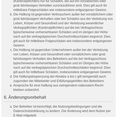
(Kardinalpflichten) nur für Schäden, die auf ein vorsätzliches oder
grob fahrlässiges Verhalten zurückzuführen sind. Dies gilt auch für
mittelbare Folgeschäden wie insbesondere entgangenen Gewinn.
Die Haftung ist gegenüber Verbrauchern außer bei vorsätzlichem oder
grob fahrlässigem Verhalten oder bei Schäden aus der Verletzung von
Leben, Körper und Gesundheit und der Verletzung wesentlicher
Vertragspflichten (Kardinalpflichten) auf die bei Vertragsschluss
typischerweise vorhersehbaren Schäden und im übrigen der Höhe
nach auf die vertragstypischen Durchschnittsschäden begrenzt. Dies
gilt auch für mittelbare Folgeschäden wie insbesondere entgangenen
Gewinn.
Die Haftung ist gegenüber Unternehmern außer bei der Verletzung
von Leben, Körper und Gesundheit oder vorsätzlichem oder grob
fahrlässigem Verhalten des Betreibers auf die bei Vertragsschluss
typischerweise vorhersehbaren Schäden und im Übrigen der Höhe
nach auf die vertragstypischen Durchschnittsschäden begrenzt. Dies
gilt auch für mittelbare Schäden, insbesondere entgangenen Gewinn.
Die Haftungsbegrenzung der Absätze a bis c gilt sinngemäß auch
zugunsten der Mitarbeiter und Erfüllungsgehilfen des Betreibers.
Ansprüche für eine Haftung aus zwingendem nationalem Recht
bleiben unberührt.
6. Änderungsvorbehalt
Der Betreiber ist berechtigt, die Nutzungsbedingungen und die
Datenschutzerklärung zu ändern. Die Änderung wird dem Nutzer per
E-Mail mitgeteilt.