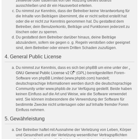
zeitweise oder dauerhaft von der Nutzung dieses Boards
ausschließen und dir ein Hausverbot erteilen.
Du nimmst zur Kenntnis, dass der Betreiber keine Verantwortung für
die Inhalte von Beiträgen übernimmt, die er nicht selbst erstellt hat
oder die er nicht zur Kenntnis genommen hat. Du gestattest dem
Betreiber, dein Benutzerkonto, Beiträge und Funktionen jederzeit zu
löschen oder zu sperren.
Du gestattest dem Betreiber darüber hinaus, deine Beiträge
abzuändern, sofern sie gegen o. g. Regeln verstoßen oder geeignet
sind, dem Betreiber oder einem Dritten Schaden zuzufügen.
4. General Public License
Du nimmst zur Kenntnis, dass es sich bei phpBB um eine unter der „
GNU General Public License v2
“ (GPL) bereitgestellten Foren-
Software von phpBB Limited (www.phpbb.com) handelt;
deutschsprachige Informationen werden durch die deutschsprachige
Community unter www.phpbb.de zur Verfügung gestellt. Beide haben
keinen Einfluss auf die Art und Weise, wie die Software verwendet
wird. Sie können insbesondere die Verwendung der Software für
bestimmte Zwecke nicht untersagen oder auf Inhalte fremder Foren
Einfluss nehmen.
5. Gewährleistung
Der Betreiber haftet mit Ausnahme der Verletzung von Leben, Körper
und Gesundheit und der Verletzung wesentlicher Vertragspflichten