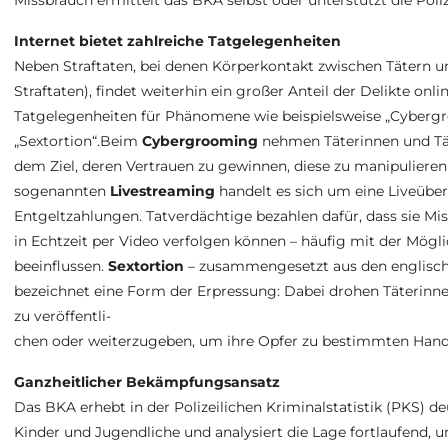
Missbrauch ermittelt das BKA selbst oder unterstützt die Poliz
Internet bietet zahlreiche Tatgelegenheiten
Neben Straftaten, bei denen Körperkontakt zwischen Tätern 
Straftaten), findet weiterhin ein großer Anteil der Delikte onlin
Tatgelegenheiten für Phänomene wie beispielsweise „Cybergr
„Sextortion“.Beim
Cybergrooming
nehmen Täterinnen und Tät
dem Ziel, deren Vertrauen zu gewinnen, diese zu manipulier
sogenannten
Livestreaming
handelt es sich um eine Liveübe
Entgeltzahlungen. Tatverdächtige bezahlen dafür, dass sie 
in Echtzeit per Video verfolgen können – häufig mit der Mög
beeinflussen.
Sextortion
– zusammengesetzt aus den englische
bezeichnet eine Form der Erpressung: Dabei drohen Täterinn
zu veröffentli-
chen oder weiterzugeben, um ihre Opfer zu bestimmten Handl
Ganzheitlicher Bekämpfungsansatz
Das BKA erhebt in der Polizeilichen Kriminalstatistik (PKS) d
Kinder und Jugendliche und analysiert die Lage fortlaufend