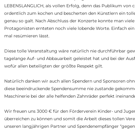
LEBENSLANGLICH, als vollen Erfolg, denn das Publikum von c
ordentlich zum kochen und bescherten den Künstlern ein toll
genau so galt. Nach Abschluss der Konzerte konnte man viele
Protagonisten ernteten noch viele lobende Worte. Einfach ein
mal resümieren lässt.
Diese tolle Veranstaltung wäre natürlich nie durchführbar ge
tagelange Auf- und Abbauarbeit geleistet hat und bei der Ausf
wofür allen beteiligten der größte Respekt gilt.
Natürlich danken wir auch allen Spendern und Sponsoren ohne
diese beeindruckende Spendensumme nie zustande gekommen w
Maschinerie bei der alle helfenden Zahnräder perfekt ineinande
Wir freuen uns 3000 € für den Förderverein Kinder- und Juge
überreichen zu können und somit die Arbeit dieses tollen Ver
unseren langjährigen Partner und Spendenempfänger “gegen-m