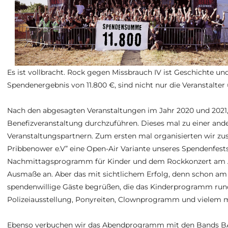
Es ist vollbracht. Rock gegen Missbrauch IV ist Geschichte u
Spendenergebnis von 11.800 €, sind nicht nur die Veranstalte
Nach den abgesagten Veranstaltungen im Jahr 2020 und 2021,
Benefizveranstaltung durchzuführen. Dieses mal zu einer and
Veranstaltungspartnern. Zum ersten mal organisierten wir 
Pribbenower e.V” eine Open-Air Variante unseres Spendenfest
Nachmittagsprogramm für Kinder und dem Rockkonzert am 
Ausmaße an. Aber das mit sichtlichem Erfolg, denn schon am
spendenwillige Gäste begrüßen, die das Kinderprogramm ru
Polizeiausstellung, Ponyreiten, Clownprogramm und vielem 
Ebenso verbuchen wir das Abendprogramm mit den Bands 